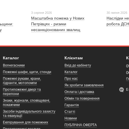
3 серпня 2026
30 липня 2026
Масштабна пожежа у Нових
Наслідки не
льщини:
Петрівцях - ризики
робота ДСН
у
несанкціонованих звалищ
Каталог
Клієнтам
К
Вогнегасники
Вхід до кабінету
0
Пожежні шафи, щити, стенди
Каталог
0
Пожежні рукави, крани,
Про нас
П
гідранти, мотопомпи
Як зробити замовлення
Протипожежні двері та
Е
Оплата і доставка
перепони
Обмін та повернення
Знаки, журнали, сповіщувачі,
покажчики
Гарантія
Засоби індивідуального захисту
Статті
та евакуації
Новини
Екіпірування для пожежних
ПУБЛІЧНА ОФЕРТА