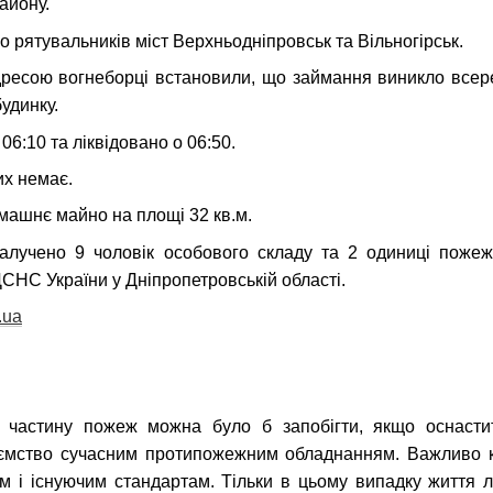
айону.
 рятувальників міст Верхньодніпровськ та Вільногірськ.
ресою вогнеборці встановили, що займання виникло всер
удинку.
6:10 та ліквідовано о 06:50.
их немає.
ашнє майно на площі 32 кв.м.
алучено 9 чоловік особового складу та 2 одиниці пожежн
СНС України у Дніпропетровській області.
.ua
 частину пожеж можна було б запобігти, якщо оснастит
иємство сучасним протипожежним обладнанням. Важливо 
ам і існуючим стандартам. Тільки в цьому випадку життя 