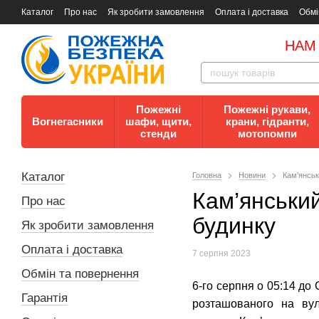
Каталог
Про нас
Як зробити замовлення
Оплата і доставка
Обмі
Документи
Контакти
Документи з пожежної безпеки
НАМ
Пожежні
Пожежні рукави,
Вогнегасники
шафи, щити,
крани, гідранти,
стенди
мотопомпи
Каталог
Головна
Новини
Кам’янськ
Кам’янськи
Про нас
будинку
Як зробити замовлення
Оплата і доставка
7 серпня 2023
Обмін та повернення
6-го серпня о 05:14 до
Гарантія
розташованого на вул