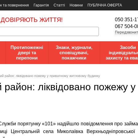
н та повернення
Гарантія
Статті
Новини
ПУБЛІЧНА ОФЕРТА
 ДОВІРЯЮТЬ ЖИТТЯ!
050 351-1
067 504-0
Передзвонит
Протипожежні
Знаки, журнали,
Засоби
двері та
сповіщувачі,
індивідуаль
перепони
покажчики
захисту та ева
ий район: ліквідовано пожежу у приватному житловому будинку
й район: ліквідовано пожежу 
 Служби порятунку «101» надійшло повідомлення про займа
иці Центральній села Миколаївка Верхньодніпровської м