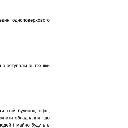
едині одноповерхового
о-рятувальної техніки
и свій будинок, офіс,
купити обладнання, що
людей і майно будуть в