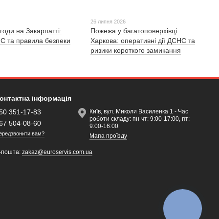
26 липня 2026
годи на Закарпатті:
Пожежа у багатоповерхівці
С та правила безпеки
Харкова: оперативні дії ДСНС та
ризики короткого замикання
онтактна інформація
50 351-17-83
Київ, вул. Миколи Василенка 1 - Час
роботи складу: пн-чт: 9:00-17:00, пт:
67 504-08-60
9:00-16:00
ередзвонити вам?
Мапа проїзду
-пошта:
zakaz@euroservis.com.ua
КНОПКА
ЗВ'ЯЗКУ