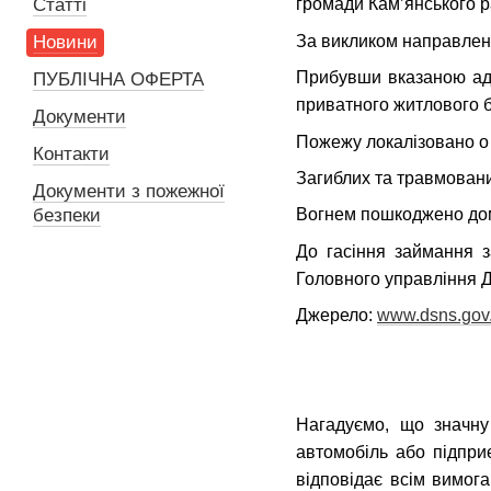
Статті
громади Кам’янського р
За викликом направлено
Новини
Прибувши вказаною ад
ПУБЛІЧНА ОФЕРТА
приватного житлового б
Документи
Пожежу локалізовано о 0
Контакти
Загиблих та травмован
Документи з пожежної
безпеки
Вогнем пошкоджено дом
До гасіння займання з
Головного управління Д
Джерело:
www.dsns.gov
Нагадуємо, що значну
автомобіль або підпр
відповідає всім вимог