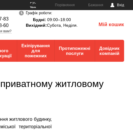
Рус
Порівняння
Бажання
Вхід
Укр
Графік роботи:
7-83
Будні:
09:00–18:00
Мій кошик
8-60
Вихідний:
Субота, Неділя.
0
и вам?
Екіпірування
Протипожежні
Довідник
ного
для
послуги
компаній
куації
пожежних
у приватному житловому
ння житлового будинку,
іської територіальної