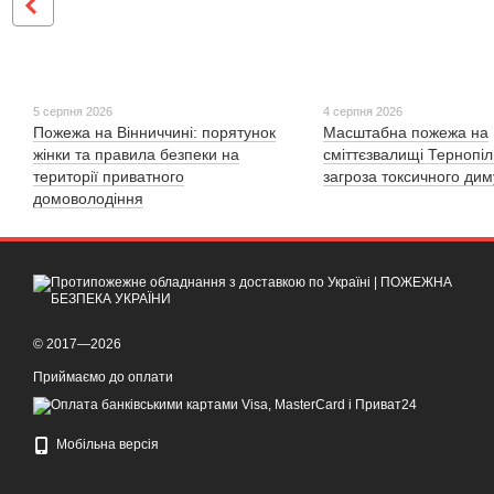
5 серпня 2026
4 серпня 2026
Пожежа на Вінниччині: порятунок
Масштабна пожежа на
жінки та правила безпеки на
сміттєзвалищі Тернопі
території приватного
загроза токсичного дим
домоволодіння
© 2017—2026
Приймаємо до оплати
Мобільна версія