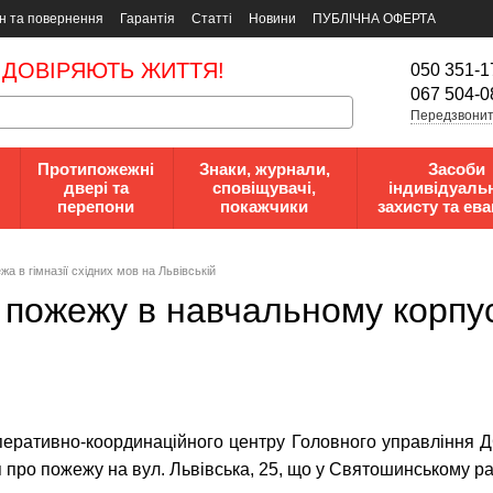
н та повернення
Гарантія
Статті
Новини
ПУБЛІЧНА ОФЕРТА
 ДОВІРЯЮТЬ ЖИТТЯ!
050 351-1
067 504-0
Передзвонит
Протипожежні
Знаки, журнали,
Засоби
двері та
сповіщувачі,
індивідуаль
перепони
покажчики
захисту та ева
жа в гімназії східних мов на Львівській
 пожежу в навчальному корпусі
перативно-координаційного центру Головного управління Д
про пожежу на вул. Львівська, 25, що у Святошинському рай