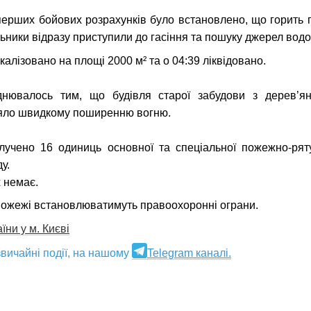
перших бойових розрахунків було встановлено, що горить 
альники відразу приступили до гасіння та пошуку джерел вод
алізовано на площі 2000 м² та о 04:39 ліквідовано.
днювалось тим, що будівля старої забудови з дерев’я
ияло швидкому поширенню вогню.
алучено 16 одиниць основної та спеціальної пожежно-рят
у.
 немає.
пожежі встановлюватимуть правоохоронні ограни.
ни у м. Києві
вичайні події, на нашому
Telegram каналі.