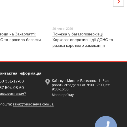
26 липня 2026
годи на Закарпатті:
Пожежа у багатоповерхівці
С та правила безпеки
Харкова: оперативні дії ДСНС та
ризики короткого замикання
онтактна інформація
50 351-17-83
Київ, вул. Миколи Василенка 1 - Час
роботи складу: пн-чт: 9:00-17:00, пт:
67 504-08-60
9:00-16:00
ередзвонити вам?
Мапа проїзду
-пошта:
zakaz@euroservis.com.ua
КНОПКА