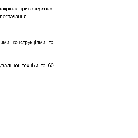
покрівля триповерхової
опостачання.
ними конструкціями та
увальної техніки та 60