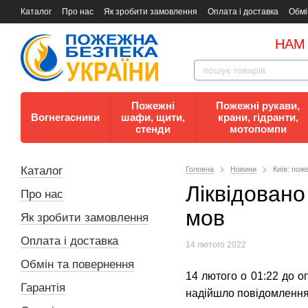
Каталог
Про нас
Як зробити замовлення
Оплата і доставка
Обмі
Документи
Контакти
Документи з пожежної безпеки
НАМ
Пожежні
Пожежні рукави,
Вогнегасники
шафи, щити,
крани, гідранти,
стенди
мотопомпи
Каталог
Головна
Новини
Київ: поже
Ліквідовано
Про нас
мов
Як зробити замовлення
Оплата і доставка
14 лютого 2022
Обмін та повернення
14 лютого о 01:22 до о
Гарантія
надійшло повідомлення 