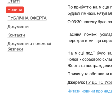
Статті
По прибуттю на місце 
Новини
будівлі гімназії. Рятув
ПУБЛІЧНА ОФЕРТА
О 03:30 пожежу було лок
Документи
Гасіння пожежі ускла
Контакти
перекриттями, що спр
Документи з пожежної
безпеки
На місці події було з
чоловік особового склад
Жертв та постраждалих
Причину та обставини 
Джерело:
ГУ ДСНС Украї
Читати новини про надз