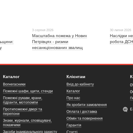
3 серпня 2026
30 липня 2026
Масштабна пожежа у Нових
Наслідки не
льщини:
Петрівцях - ризики
робота ДСН
у
несанкціонованих звалищ
Каталог
Клієнтам
К
Вогнегасники
Вхід до кабінету
0
Пожежні шафи, щити, стенди
Каталог
0
Пожежні рукави, крани,
Про нас
П
гідранти, мотопомпи
Як зробити замовлення
Протипожежні двері та
Е
Оплата і доставка
перепони
Обмін та повернення
Знаки, журнали, сповіщувачі,
покажчики
Гарантія
Засоби індивідуального захисту
Статті