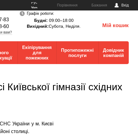
Рус
Порівняння
Бажання
Вхід
Укр
Графік роботи:
7-83
Будні:
09:00–18:00
Мій кошик
8-60
Вихідний:
Субота, Неділя.
0
и вам?
Екіпірування
Протипожежні
Довідник
ного
для
послуги
компаній
куації
пожежних
 Київської гімназії східних
СНС України у м. Києві
оні столиці.