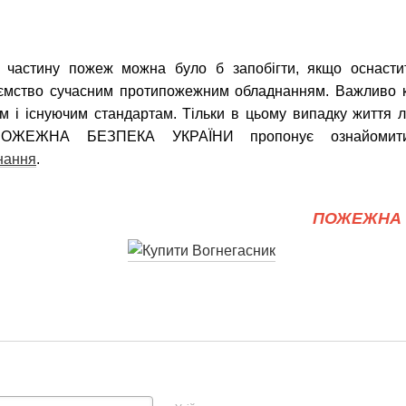
 частину пожеж можна було б запобігти, якщо оснастит
иємство сучасним протипожежним обладнанням. Важливо 
ам і існуючим стандартам. Тільки в цьому випадку життя 
 ПОЖЕЖНА БЕЗПЕКА УКРАЇНИ пропонує ознайомити
нання
.
ПОЖЕЖНА 