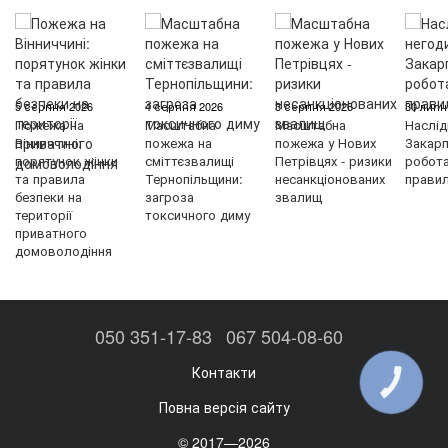
5 серпня 2026
4 серпня 2026
3 серпня 2026
30 липн
Пожежа на
Масштабна
Масштабна
Наслід
Вінниччині:
пожежа на
пожежа у Нових
Закарп
порятунок жінки
сміттєзвалищі
Петрівцях - ризики
робот
та правила
Тернопільщини:
несанкціонованих
правил
безпеки на
загроза
звалищ
території
токсичного диму
приватного
домоволодіння
050 351-17-83
067 504-08-60
Контакти
КНОПКА
ЗВ'ЯЗКУ
Повна версія сайту
© 2017—2026