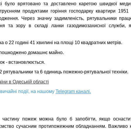
жі було врятовано та доставлено каретою швидкої меди
отруєнням продуктами горіння господарку квартири 1951 
родження. Через значну задимленість, рятувальники пра
ння та зору в складі ланки газодимозахисної служби, я
а о 22 годині 41 хвилині на площі 10 квадратних метрів.
 пошкоджено домашнє майно.
ок - встановлюється.
 рятувальники та 6 одиниць пожежно-рятувальної техніки.
ни в Одеській області
вичайні події, на нашому
Telegram каналі.
 частину пожеж можна було б запобігти, якщо оснастит
иємство сучасним протипожежним обладнанням. Важливо 