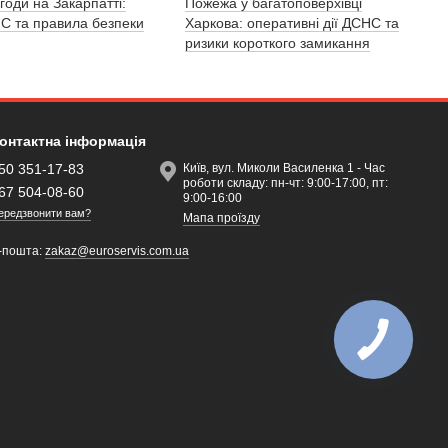
годи на Закарпатті:
Пожежа у багатоповерхівці
С та правила безпеки
Харкова: оперативні дії ДСНС та
ризики короткого замикання
онтактна інформація
50 351-17-83
Київ, вул. Миколи Василенка 1 - Час
роботи складу: пн-чт: 9:00-17:00, пт:
67 504-08-60
9:00-16:00
ередзвонити вам?
Мапа проїзду
-пошта:
zakaz@euroservis.com.ua