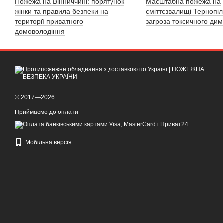
Пожежа на Вінниччині: порятунок
Масштабна пожежа на
жінки та правила безпеки на
сміттєзвалищі Тернопі
території приватного
загроза токсичного дим
домоволодіння
© 2017—2026
Приймаємо до оплати
Мобільна версія