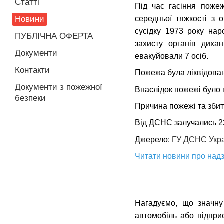
Статті
Під час гасіння поже
середньої тяжкості з 
Новини
сусідку 1973 року на
ПУБЛІЧНА ОФЕРТА
захисту органів диха
Документи
евакуйовали 7 осіб.
Контакти
Пожежа була ліквідован
Документи з пожежної
Внаслідок пожежі було
безпеки
Причина пожежі та збит
Від ДСНС залучались 22
Джерело:
ГУ ДСНС Украї
Читати новини про надз
Нагадуємо, що значну
автомобіль або підпр