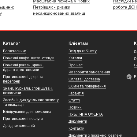
Масштабна пожежа у Нових
Наслідки не
льщини:
Петрівцях - ризики
робота ДСН
у
несанкціонованих звалищ
Каталог
Клієнтам
К
Вогнегасники
Вхід до кабінету
0
Пожежні шафи, щити, стенди
Каталог
0
Пожежні рукави, крани,
Про нас
П
гідранти, мотопомпи
Як зробити замовлення
Протипожежні двері та
Е
Оплата і доставка
перепони
Обмін та повернення
Знаки, журнали, сповіщувачі,
покажчики
Гарантія
Засоби індивідуального захисту
Статті
та евакуації
Новини
Екіпірування для пожежних
ПУБЛІЧНА ОФЕРТА
Протипожежні послуги
Документи
Довідник компаній
Контакти
Документи з пожежної безпеки