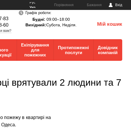
Рус
Порівняння
Бажання
Вхід
Укр
Графік роботи:
7-83
Будні:
09:00–18:00
Мій кошик
8-60
Вихідний:
Субота, Неділя.
0
и вам?
Екіпірування
Протипожежні
Довідник
ного
для
послуги
компаній
куації
пожежних
рці врятували 2 людини та 7
о пожежу в квартирі на
і Одеса.