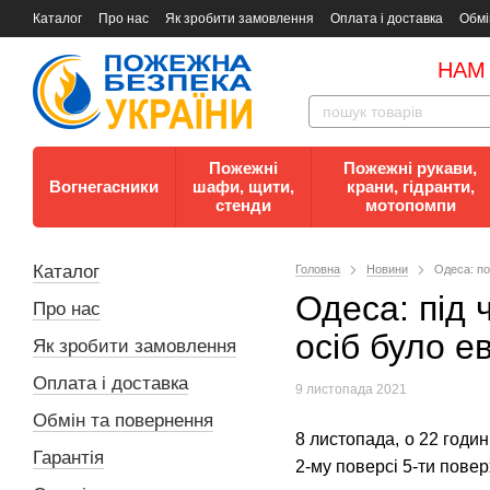
Каталог
Про нас
Як зробити замовлення
Оплата і доставка
Обмі
Документи
Контакти
Документи з пожежної безпеки
НАМ
Пожежні
Пожежні рукави,
Вогнегасники
шафи, щити,
крани, гідранти,
стенди
мотопомпи
Каталог
Головна
Новини
Одеса: по
Одеса: під 
Про нас
осіб було е
Як зробити замовлення
Оплата і доставка
9 листопада 2021
Обмін та повернення
8 листопада, о 22 годи
Гарантія
2-му поверсі 5-ти повер