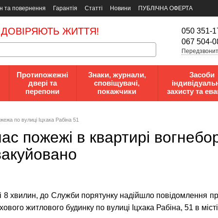
н та повернення
Гарантія
Статті
Новини
ПУБЛІЧНА ОФЕРТА
 ДОВІРЯЮТЬ ЖИТТЯ!
050 351-1
067 504-0
Передзвонит
Протипожежні
Знаки, журнали,
Засоби
двері та
сповіщувачі,
індивідуаль
перепони
покажчики
захисту та ева
жежа по вулиці Іцхака Рабіна 51
час пожежі в квартирі вогнебо
вакуйовано
ні 8 хвилин, до Служби порятунку надійшло повідомлення пр
хового житлового будинку по вулиці Іцхака Рабіна, 51 в міст