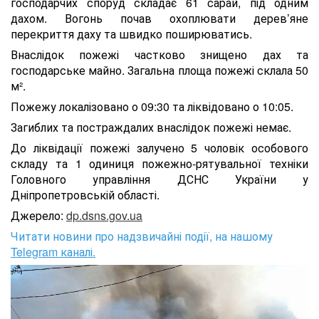
господарчих споруд складає 61 сарай, під одним
дахом. Вогонь почав охоплювати дерев’яне
перекриття даху та швидко поширюватись.
Внаслідок пожежі частково знищено дах та
господарське майно. Загальна площа пожежі склала 50
м².
Пожежу локалізовано о 09:30 та ліквідовано о 10:05.
Загиблих та постраждалих внаслідок пожежі немає.
До ліквідації пожежі залучено 5 чоловік особового
складу та 1 одиниця пожежно-рятувальної техніки
Головного управління ДСНС України у
Дніпропетровській області.
Джерело:
dp.dsns.gov.ua
Читати новини про надзвичайні події, на нашому
Telegram каналі.