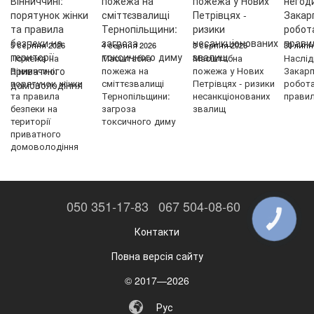
5 серпня 2026
4 серпня 2026
3 серпня 2026
30 липн
Пожежа на
Масштабна
Масштабна
Наслід
Вінниччині:
пожежа на
пожежа у Нових
Закарп
порятунок жінки
сміттєзвалищі
Петрівцях - ризики
робот
та правила
Тернопільщини:
несанкціонованих
правил
безпеки на
загроза
звалищ
території
токсичного диму
приватного
домоволодіння
050 351-17-83
067 504-08-60
КНОПКА
ЗВ'ЯЗКУ
Контакти
Повна версія сайту
© 2017—2026
Рус