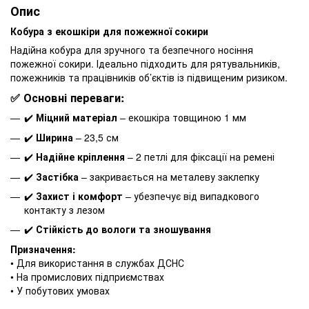
Опис
Кобура з екошкіри для пожежної сокири
Надійна кобура для зручного та безпечного носіння
пожежної сокири. Ідеально підходить для рятувальників,
пожежників та працівників об’єктів із підвищеним ризиком.
✅ Основні переваги:
✔️
Міцний матеріал
– екошкіра товщиною 1 мм
✔️
Ширина
– 23,5 см
✔️
Надійне кріплення
– 2 петлі для фіксації на ремені
✔️
Застібка
– закривається на металеву заклепку
✔️
Захист і комфорт
– убезпечує від випадкового
контакту з лезом
✔️
Стійкість до вологи та зношування
Призначення:
• Для використання в службах ДСНС
• На промислових підприємствах
• У побутових умовах