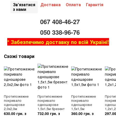
Зв'язатися
Доставка
Оплата
Гарантія
з нами
067 408-46-27
050 338-96-76
* Забезпечимо доставку по всій Україні!
Схожі товари
Протипожежне
Протипожежне
Протипожежне
Проти
покривало
покривало
покривало
покри
одношарове
одношарове
одношарове
однош
2,0х2,0м
1,5х1,5м брезент
1,5х1,5м
1,2х1,
630.00 грн. з
732.00 грн. з
360.00 грн. з
297.00