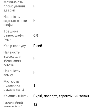
Можливість
пломбування
Ні
дверки
Наявність
задньої стінки
Ні
шафи
Товщина
стінок шафи
0.8
(мм)
Колір корпусу
Білий
Наявність
відсіку для
Ні
зберігання
ключа
Наявність
Ні
замку
Місткість
пожежних
1
рукавів (шт.)
Комплектність
Виріб, паспорт, гарантійний талон
Гарантійний
12
термін (міс)