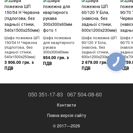
Шафа пожежна ШП
Шафа пожежна
Шафа пожежна ШП
Шафа 
150/54 Н Червона
для квартирного
60/120 У Біла,
90/70 
(підлогова, без
рукава
(навісна, без
(навісн
задньої стінки,
300х300х60мм
задньої стінки,
задньо
540х1500х250мм)
600х1200х230мм)
900х70
954.00 грн. з
3 906.00 грн. з
2 679.00 грн. з
3 759.
ПДВ
ПДВ
ПДВ
ПДВ
050 351-17-83
067 504-08-60
Контакти
Повна версія сайту
© 2017—2026