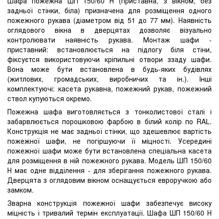
Шафа пожежна ШП 150/60 Н (приставна, з вікном, без
задньої стінки, біла) призначена для розміщення одного
пожежного рукава (діаметром від 51 до 77 мм). Наявність
оглядового вікна в дверцятах дозволяє візуально
контролювати наявність рукава. Монтаж шафи -
приставний: встановлюється на підлогу біля стіни,
фіксуєтся використовуючи кріпильні отвори ззаду шафи.
Вона може бути встановлена в будь-яких будівлях
(житлових, громадських, виробничих та ін.). Інші
комплектуючі: касета рукавна, пожежний рукав, пожежний
ствол купуються окремо.
Пожежна шафа виготовляється з тонколистової сталі і
забарвлюється порошковою фарбою в білий колір по RAL.
Конструкція не має задньої стінки, що здешевлює вартість
пожежної шафи, не погіршуючи її міцності. Усередині
пожежної шафи може бути встановлена ​​спеціальна касета
для розміщення в ній пожежного рукава. Модель ШП 150/60
Н має одне відділення - для зберігання пожежного рукава.
Дверцята з оглядовим вікном оснащується евроручкою або
замком.
Зварна конструкція пожежної шафи забезпечує високу
міцність і тривалий термін експлуатації. Шафа ШП 150/60 Н