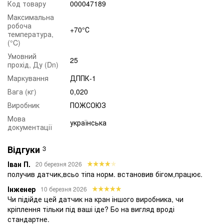
Код товару
000047189
При цьому слід знати, що при відкритті крана провід може
Максимальна
зміщуватися на 35 мм по вертикалі.
робоча
+70°С
температура,
(°C)
ПОЖЕЖНА БЕЗПЕКА УКРАЇНИ
Умовний
25
прохід, Ду (Dn)
Маркування
ДППК-1
Вага (кг)
0,020
Виробник
ПОЖСОЮЗ
Мова
українська
документації
Відгуки
3
Іван П.
20 березня 2026
получив датчик,всьо тіпа норм. встановив бігом,працює.
Інженер
10 березня 2026
Чи підійде цей датчик на кран іншого виробника, чи
кріплення тільки під ваші іде? Бо на вигляд вроді
стандартне.