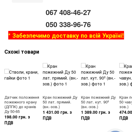
067 408-46-27
050 338-96-76
* Забезпечимо доставку по всій Україні!
Схожі товари
Датчик положення
Кран пожежний Ду
Кран пожежний Ду
Кран 
пожежного крану
50 лат. прямий.
50 лат. кут. 90º
50 чаву
(ДППК) до кранів
(вн.-зов.)
(вн.-зов.)
зов.)
Ду 50-65
1 431.00 грн. з
1 389.00 грн. з
474.00
198.00 грн. з
ПДВ
ПДВ
ПДВ
ПДВ