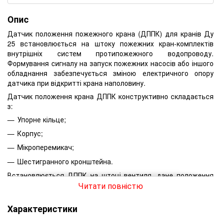
Опис
Датчик положення пожежного крана (ДППК) для кранів Ду
25 встановлюється на штоку пожежних кран-комплектів
внутрішніх систем протипожежного водопроводу.
Формування сигналу на запуск пожежних насосів або іншого
обладнання забезпечується зміною електричного опору
датчика при відкритті крана наполовину.
Датчик положення крана ДППК конструктивно складається
з:
Упорне кільце;
Корпус;
Мікроперемикач;
Шестигранного кронштейна.
Встановлюється ДППК на штоці вентиля, дане положення
Читати повністю
не впливає на функціонування крана. Робота датчика
здійснюється при напрузі живлення 12-24В.
Характеристики
Для підключення ДПК застосовується трижильний кабель з
параметрами, відповідними значенням мікроперемикача.