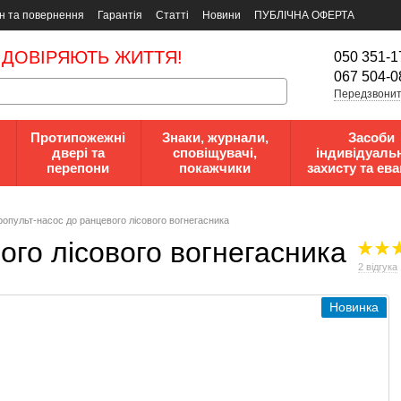
н та повернення
Гарантія
Статті
Новини
ПУБЛІЧНА ОФЕРТА
 ДОВІРЯЮТЬ ЖИТТЯ!
050 351-1
067 504-0
Передзвонит
Протипожежні
Знаки, журнали,
Засоби
двері та
сповіщувачі,
індивідуаль
перепони
покажчики
захисту та ева
ропульт-насос до ранцевого лісового вогнегасника
ого лісового вогнегасника
2 відгука
Новинка