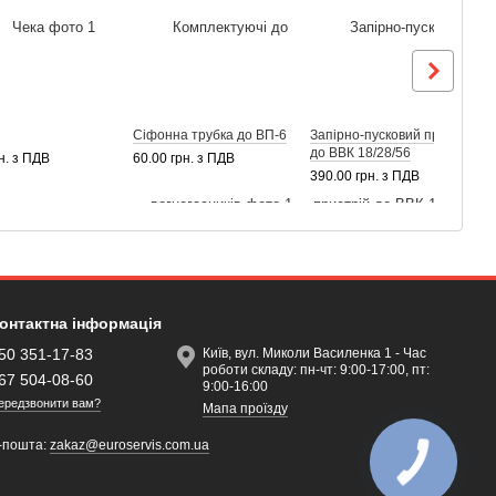
Сіфонна трубка до ВП-6
Запірно-пусковий пристрій
С
до ВВК 18/28/56
н. з ПДВ
60.00 грн. з ПДВ
6
390.00 грн. з ПДВ
онтактна інформація
50 351-17-83
Київ, вул. Миколи Василенка 1 - Час
роботи складу: пн-чт: 9:00-17:00, пт:
67 504-08-60
9:00-16:00
ередзвонити вам?
Мапа проїзду
-пошта:
zakaz@euroservis.com.ua