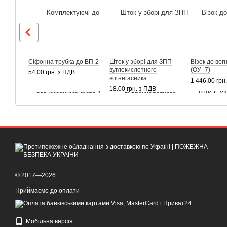
Сіфонна трубка до ВП-2
Шток у зборі для ЗПП
Візок до вог
вуглекислотного
(ОУ- 7)
54.00 грн. з ПДВ
вогнегасника
1 446.00 грн
18.00 грн. з ПДВ
© 2017—2026
Приймаємо до оплати
Мобільна версія