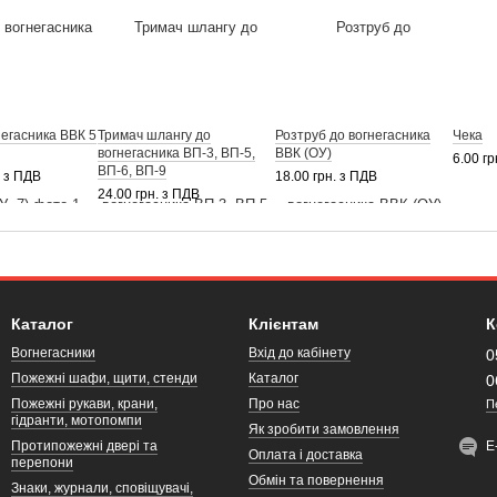
негасника ВВК 5
Тримач шлангу до
Розтруб до вогнегасника
Чека
вогнегасника ВП-3, ВП-5,
ВВК (ОУ)
6.00 гр
ВП-6, ВП-9
. з ПДВ
18.00 грн. з ПДВ
24.00 грн. з ПДВ
Каталог
Клієнтам
К
Вогнегасники
Вхід до кабінету
0
Пожежні шафи, щити, стенди
Каталог
0
Пожежні рукави, крани,
Про нас
П
гідранти, мотопомпи
Як зробити замовлення
Протипожежні двері та
Е
Оплата і доставка
перепони
Обмін та повернення
Знаки, журнали, сповіщувачі,