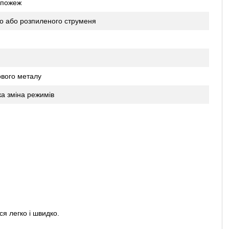
 пожеж
о або розпиленого струменя
ового металу
а зміна режимів
я легко і швидко.