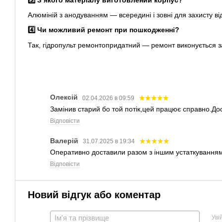
Алюміній з анодуванням — всередині і зовні для захисту від
4️⃣ Чи можливий ремонт при пошкодженні?
Так, гідропульт ремонтопридатний — ремонт виконується з
Олексій
02.04.2026 в 09:59
Замінив старий бо той потік,цей працює справно.До
Відповісти
Валерій
31.07.2025 в 19:34
Оперативно доставили разом з іншим устаткування
Відповісти
Новий відгук або коментар
Уві