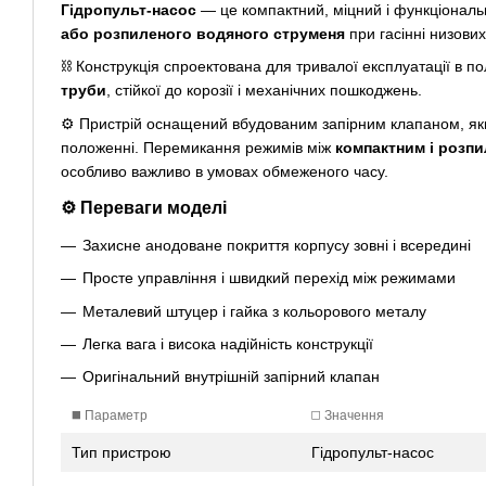
Гідропульт-насос
— це компактний, міцний і функціонал
або розпиленого водяного струменя
при гасінні низових
⛓️ Конструкція спроектована для тривалої експлуатації в 
труби
, стійкої до корозії і механічних пошкоджень.
⚙️ Пристрій оснащений вбудованим запірним клапаном, як
положенні. Перемикання режимів між
компактним і розп
особливо важливо в умовах обмеженого часу.
⚙️ Переваги моделі
Захисне анодоване покриття корпусу зовні і всередині
Просте управління і швидкий перехід між режимами
Металевий штуцер і гайка з кольорового металу
Легка вага і висока надійність конструкції
Оригінальний внутрішній запірний клапан
◼️ Параметр
◻️ Значення
Тип пристрою
Гідропульт-насос