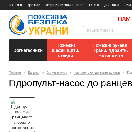
Каталог
Про нас
Як зробити замовлення
Оплата і доставка
Обмі
Документи
Контакти
Документи з пожежної безпеки
НАМ
Пожежні
Пожежні рукави,
Вогнегасники
шафи, щити,
крани, гідранти,
стенди
мотопомпи
Головна
Каталог
Вогнегасники
Комплектуючі до вогнегасників
Гід
Гідропульт-насос до ранцев