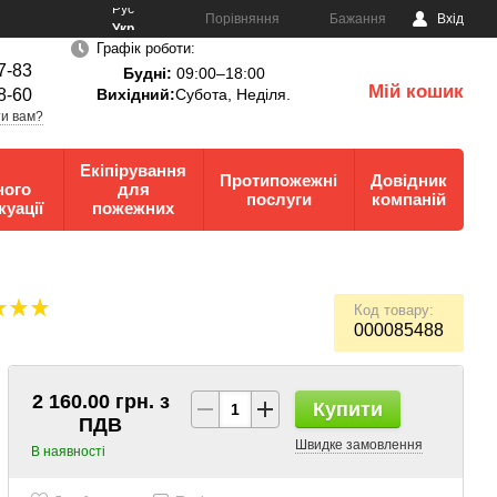
Рус
Порівняння
Бажання
Вхід
Укр
Графік роботи:
7-83
Будні:
09:00–18:00
Мій кошик
8-60
Вихідний:
Субота, Неділя.
0
и вам?
Екіпірування
Протипожежні
Довідник
ного
для
послуги
компаній
куації
пожежних
Код товару:
000085488
2 160.00 грн. з
Купити
ПДВ
Швидке замовлення
В наявності