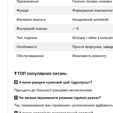
Призначення
Гасіння лісових низових
Функції
Формування компактног
Матеріал корпусу
Анодований алюміній
Внутрішній клапан
✅ Є
Тип з'єднань
Штуцер і гайка з кольор
Особливості
Проста форсунка, швидк
Обслуговування
Можливість ремонту
❓ ТОП популярних питань
1️⃣ З яким ранцем сумісний цей гідропульт?
Підходить до більшості ранцевих вогнегасників
2️⃣ Чи можна перемикати режими однією рукою?
Так, перемикання між струменем і розпиленням відбуваєтьс
3️⃣ З якого матеріалу виготовлений корпус?