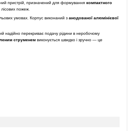
ьний пристрій, призначений для формування
компактного
 лісових пожеж.
польових умовах. Корпус виконаний з
анодованої алюмінієвої
ий надійно перекриває подачу рідини в неробочому
иленим струменем
виконується швидко і зручно — це