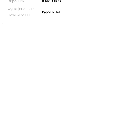
Виробник
ПОЖСОЮЗ
Функціональне
Гидропульт
призначення