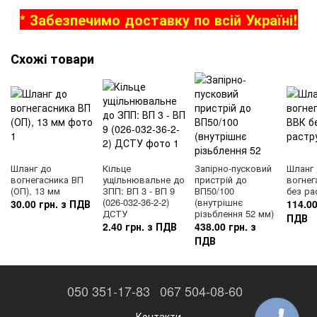
* Забезпечимо доставку по всій Україні!
Схожі товари
Шланг до
Кільце
Запірно-пусковий
Шланг
вогнегасника ВП
ущільнювальне до
пристрій до
вогнег
(ОП), 13 мм
ЗПП: ВП 3 - ВП 9
ВП50/100
без ра
(026-032-36-2-2)
(внутрішнє
30.00 грн. з ПДВ
114.00
ДСТУ
різьблення 52 мм)
ПДВ
2.40 грн. з ПДВ
438.00 грн. з
ПДВ
050 351-17-83
067 504-08-60
Контакти