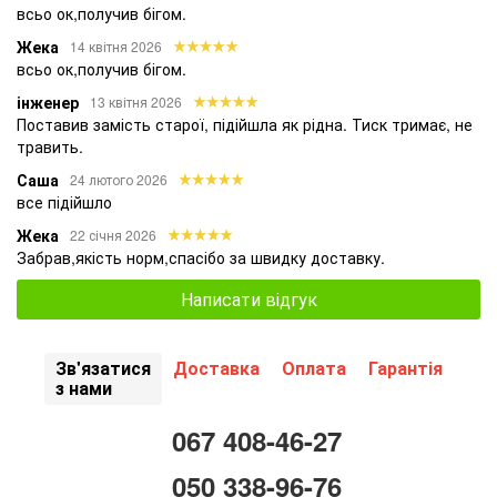
всьо ок,получив бігом.
Жека
14 квітня 2026
всьо ок,получив бігом.
інженер
13 квітня 2026
Поставив замість старої, підійшла як рідна. Тиск тримає, не
травить.
Саша
24 лютого 2026
все підійшло
Жека
22 січня 2026
Забрав,якість норм,спасібо за швидку доставку.
Написати відгук
Зв'язатися
Доставка
Оплата
Гарантія
з нами
067 408-46-27
050 338-96-76