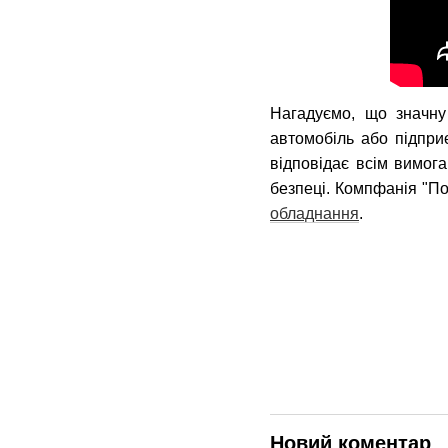
Нагадуємо, що значну
автомобіль або підпр
відповідає всім вимог
безпеці. Компфанія "П
обладнання
.
Новий коментар