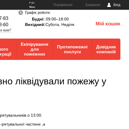
Рус
Порівняння
Бажання
Вхід
Укр
Графік роботи:
7-83
Будні:
09:00–18:00
Мій кошик
8-60
Вихідний:
Субота, Неділя.
0
и вам?
Екіпірування
Протипожежні
Довідник
ного
для
послуги
компаній
куації
пожежних
вно ліквідували пожежу у
рятувальників о 13:00.
-рятувальної частини ,а