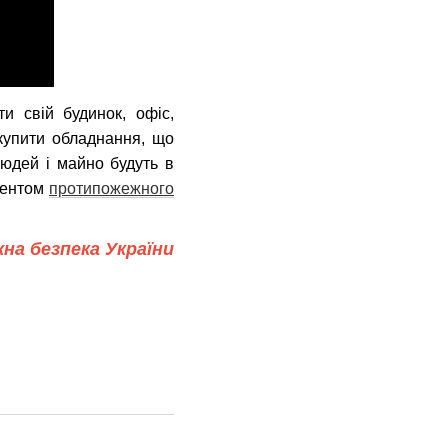
и свій будинок, офіс,
купити обладнання, що
людей і майно будуть в
ментом
протипожежного
на безпека України