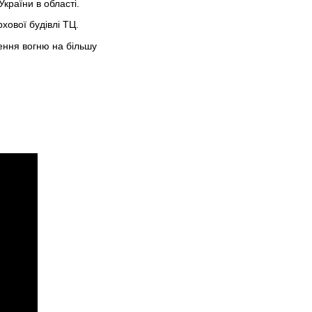
країни в області.
хової будівлі ТЦ.
ення вогню на більшу