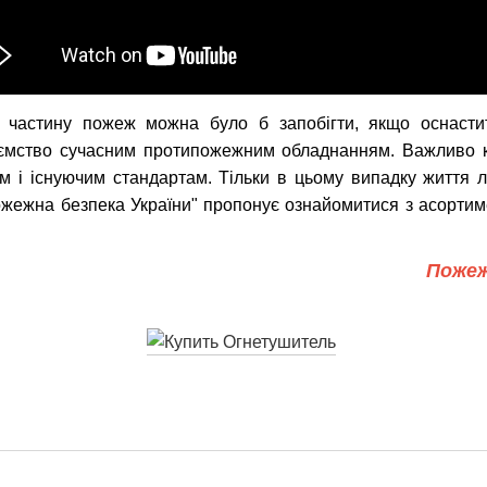
 частину пожеж можна було б запобігти, якщо оснастит
иємство сучасним протипожежним обладнанням. Важливо 
ам і існуючим стандартам. Тільки в цьому випадку життя 
ожежна безпека України" пропонує ознайомитися з асорти
Пожеж