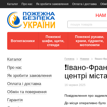
Каталог
Про нас
Як зробити замовлення
Оплата і доставка
Обмі
Документи
Контакти
Документи з пожежної безпеки
НАМ
Пожежні
Пожежні рукави,
Вогнегасники
шафи, щити,
крани, гідранти,
стенди
мотопомпи
Каталог
Головна
Новини
❗️Івано-Ф
❗️Івано-Фра
Про нас
центрі міста❗
Як зробити замовлення
Оплата і доставка
16 червня 2025
Обмін та повернення
Повідомлення про задимленн
Гарантія
До місця оперативно було 