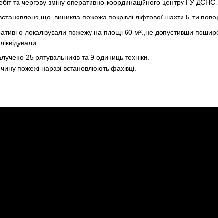
обіт та чергову зміну оперативно-координаційного центру ГУ ДСНС У
 встановлено,що виникла пожежа покрівлі ліфтової шахти 5-ти повер
ративно локалізували пожежу на площі 60 м².,не допустивши пошир
ліквідували .
залучено 25 рятувальників та 9 одиниць техніки.
чину пожежі наразі встановлюють фахівці.