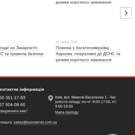
26 липня 2026
годи на Закарпатті:
Пожежа у багатоповерхівці
С та правила безпеки
Харкова: оперативні дії ДСНС та
ризики короткого замикання
онтактна інформація
50 351-17-83
Київ, вул. Миколи Василенка 1 - Час
роботи складу: пн-чт: 9:00-17:00, пт:
67 504-08-60
9:00-16:00
ередзвонити вам?
Мапа проїзду
-пошта:
zakaz@euroservis.com.ua