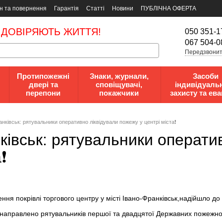
н та повернення
Гарантія
Статті
Новини
ПУБЛІЧНА ОФЕРТА
 ДОВІРЯЮТЬ ЖИТТЯ!
050 351-1
067 504-0
Передзвонит
Протипожежні
Знаки, журнали,
Засоби
двері та
сповіщувачі,
індивідуаль
перепони
покажчики
захисту та ева
ранківськ: рятувальники оперативно ліквідували пожежу у центрі міста❗️
нківськ: рятувальники операти
️
я покрівлі торгового центру у місті Івано-Франківськ,надійшло до 
направлено рятувальників першої та двадцятої Державних пожежно