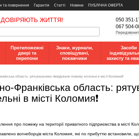
н та повернення
Гарантія
Статті
Новини
ПУБЛІЧНА ОФЕРТА
 ДОВІРЯЮТЬ ЖИТТЯ!
050 351-1
067 504-0
Передзвонит
Протипожежні
Знаки, журнали,
Засоби
двері та
сповіщувачі,
індивідуаль
перепони
покажчики
захисту та ева
ранківська область: рятувальники ліквідували пожежу котельні в місті Коломия❗️
вано-Франківська область: рят
льні в місті Коломия❗️
лення про пожежу на території приватного підприємства в місті Ко
равлено вогнеборців міста Коломия, які по прибуттю встановили, щ