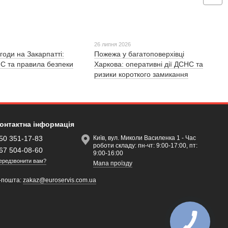
26 липня 2026
годи на Закарпатті:
Пожежа у багатоповерхівці
С та правила безпеки
Харкова: оперативні дії ДСНС та
ризики короткого замикання
онтактна інформація
50 351-17-83
Київ, вул. Миколи Василенка 1 - Час
роботи складу: пн-чт: 9:00-17:00, пт:
67 504-08-60
9:00-16:00
ередзвонити вам?
Мапа проїзду
-пошта:
zakaz@euroservis.com.ua