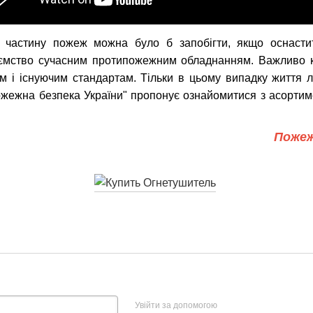
 частину пожеж можна було б запобігти, якщо оснастит
иємство сучасним протипожежним обладнанням. Важливо 
ам і існуючим стандартам. Тільки в цьому випадку життя 
ожежна безпека України" пропонує ознайомитися з асорти
Пожеж
Увійти за допомогою