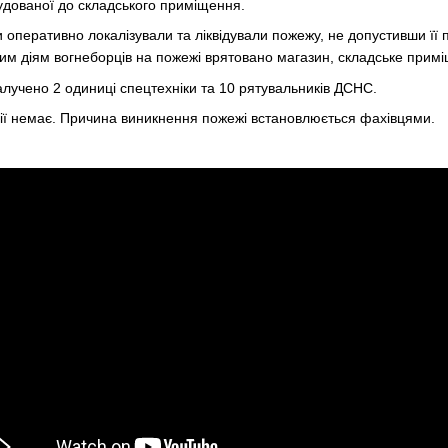
удованої до складського приміщення.
ки оперативно локалізували та ліквідували пожежу, не допустивши її
им діям вогнеборців на пожежі врятовано магазин, складське прим
залучено 2 одиниці спецтехніки та 10 рятувальників ДСНС.
дії немає. Причина виникнення пожежі встановлюється фахівцями.