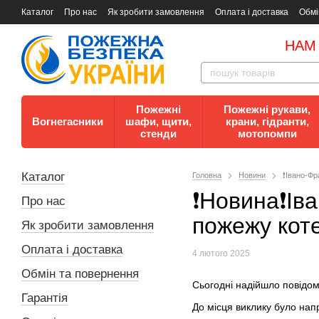
Каталог
Про нас
Як зробити замовлення
Оплата і доставка
Обмі
Документи
Контакти
Документи з пожежної безпеки
НАМ
Пожежні
Пожежні рукави,
Вогнегасники
шафи, щити,
крани, гідранти,
стенди
мотопомпи
Каталог
Головна
Новини
❗️Івано-Ф
❗️Новина❗️І
Про нас
пожежу коте
Як зробити замовлення
Оплата і доставка
4 лютого 2025
Обмін та повернення
Сьогодні надійшло повідом
Гарантія
До місця виклику було нап