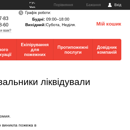
Рус
Порівняння
Бажання
Вхід
Укр
Графік роботи:
7-83
Будні:
09:00–18:00
Мій кошик
8-60
Вихідний:
Субота, Неділя.
0
и вам?
Екіпірування
Протипожежні
Довідник
ного
для
послуги
компаній
куації
пожежних
увальники ліквідували
ломия.
о виникла пожежа в