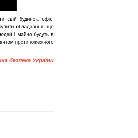
и свій будинок, офіс,
купити обладнання, що
людей і майно будуть в
ментом
протипожежного
на безпека України