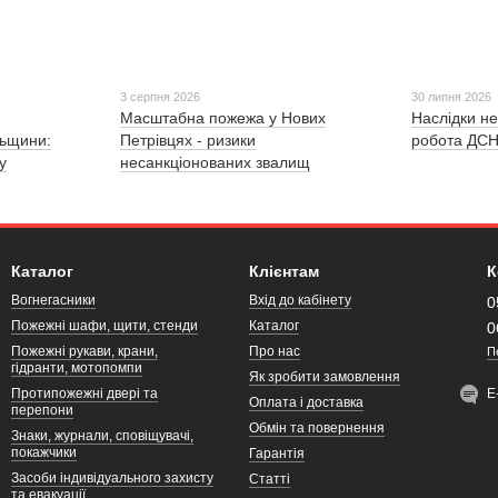
3 серпня 2026
30 липня 2026
Масштабна пожежа у Нових
Наслідки не
льщини:
Петрівцях - ризики
робота ДСН
у
несанкціонованих звалищ
Каталог
Клієнтам
К
Вогнегасники
Вхід до кабінету
0
Пожежні шафи, щити, стенди
Каталог
0
Пожежні рукави, крани,
Про нас
П
гідранти, мотопомпи
Як зробити замовлення
Протипожежні двері та
Е
Оплата і доставка
перепони
Обмін та повернення
Знаки, журнали, сповіщувачі,
покажчики
Гарантія
Засоби індивідуального захисту
Статті
та евакуації