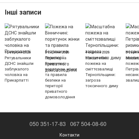
Інші записи
10 серпня 2026
5 серпня 2026
4 серпня 2026
3 серпн
Рятувальники
Пожежа на
Масштабна
Масшт
ДСНС знайшли
Вінниччині:
пожежа на
пожеж
заблукалого
порятунок жінки
сміттєзвалищі
Петрів
чоловіка на
та правила
Тернопільщини:
несанк
Прикарпатті
безпеки на
загроза
звали
території
токсичного диму
приватного
домоволодіння
050 351-17-83
067 504-08-60
Контакти