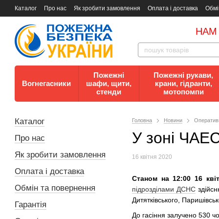
Каталог
Про нас
Як зробити замовлення
Оплата і доставка
Обмі
Документи
Контакти
Документи з пожежної безпеки
НАМ
Пожежні
Пожежні рукави,
Вогнегасники
шафи, щити,
крани, гідранти,
стенди
мотопомпи
Каталог
Головна
Новини
Оперативн
У зоні ЧАЕС
Про нас
Як зробити замовлення
16 квітня 2020
Оплата і доставка
Станом на 12:00 16 кві
Обмін та повернення
підрозділами ДСНС
здійсн
Дитятківського, Паришівськ
Гарантія
До гасіння залучено 530 чол