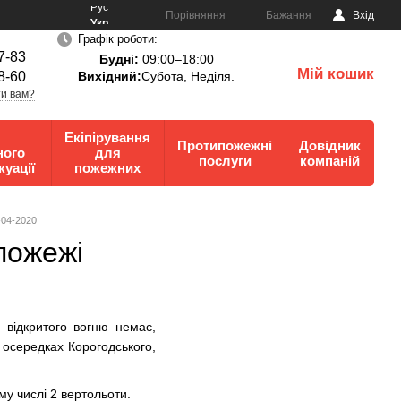
Рус
Порівняння
Бажання
Вхід
Укр
Графік роботи:
7-83
Будні:
09:00–18:00
Мій кошик
8-60
Вихідний:
Субота, Неділя.
0
и вам?
Екіпірування
Протипожежні
Довідник
ного
для
послуги
компаній
куації
пожежних
-04-2020
пожежі
 відкритого вогню немає,
 осередках Корогодського,
ому числі 2 вертольоти.