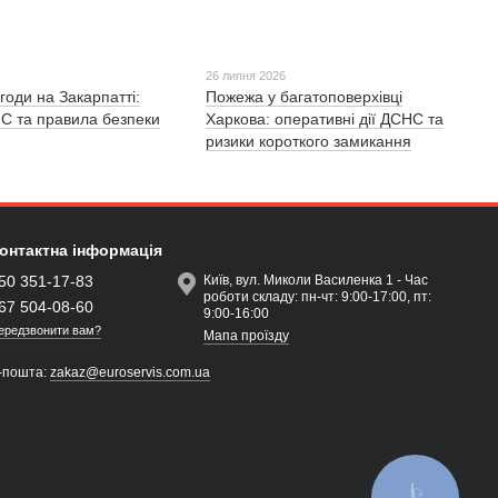
26 липня 2026
годи на Закарпатті:
Пожежа у багатоповерхівці
С та правила безпеки
Харкова: оперативні дії ДСНС та
ризики короткого замикання
онтактна інформація
50 351-17-83
Київ, вул. Миколи Василенка 1 - Час
роботи складу: пн-чт: 9:00-17:00, пт:
67 504-08-60
9:00-16:00
ередзвонити вам?
Мапа проїзду
-пошта:
zakaz@euroservis.com.ua
КНОПКА