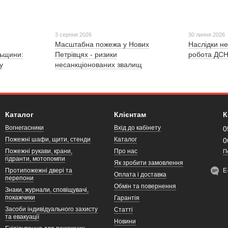
3 серпня 2026
30 липня 2026
Масштабна пожежа у Нових
Наслідки не
льщини:
Петрівцях - ризики
робота ДСН
у
несанкціонованих звалищ
Каталог
Клієнтам
К
Вогнегасники
Вхід до кабінету
0
Пожежні шафи, щити, стенди
Каталог
0
Пожежні рукави, крани,
Про нас
П
гідранти, мотопомпи
Як зробити замовлення
Протипожежні двері та
Е
Оплата і доставка
перепони
Обмін та повернення
Знаки, журнали, сповіщувачі,
покажчики
Гарантія
Засоби індивідуального захисту
Статті
та евакуації
Новини