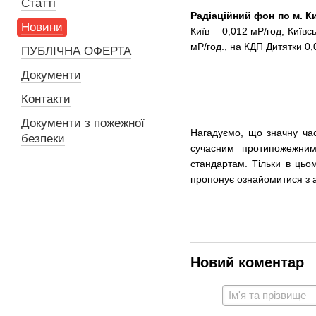
Статті
Радіаційний фон по м. К
Новини
Київ – 0,012 мР/год, Київ
мР/год., на КДП Дитятки 0,
ПУБЛІЧНА ОФЕРТА
Документи
Контакти
Документи з пожежної
Нагадуємо, що значну час
безпеки
сучасним протипожежним
стандартам. Тільки в ць
пропонує ознайомитися з
Новий коментар