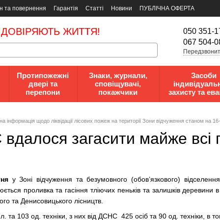
н та повернення
Гарантія
Статті
Новини
ПУБЛІЧНА ОФЕРТА
 ДОВІРЯЮТЬ ЖИТТЯ!
050 351-1
067 504-0
Передзвонит
Протипожежні
Знаки, журнали,
Засоби
двері та
сповіщувачі,
індивідуаль
перепони
покажчики
захисту та ева
а інформація щодо ліквідації лісових пожеж на території Зони відчуження станом на 16
 вдалося загасити майже всі 
тня
у Зоні відчуження та безумовного (обов’язкового) відселення
юється проливка та гасіння тліючих пеньків та залишків деревини в
ого та Денисовицького лісництв.
. та 103 од. техніки, з них від ДСНС 425 осіб та 90 од. техніки, в т