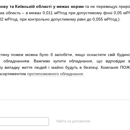
иєву та Київській області у межах норми
та не перевищує приро
ська область – в межах 0,011 мР/год при допустимому фоні 0,05 мР
02 мР/год. при контрольно допустимому рівні до 0,055 мР/год.).
тину пожеж можна було б запобігти, якщо оснастити свій будино
 обладнанням. Важливо купити обладнання, що відповідає в
ому випадку життя людей і майно будуть в безпеці. Компанія 
 асортиментом
протипожежного обладнання.
Увійти за допомогою