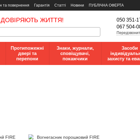
н та повернення
Гарантія
Статті
Новини
ПУБЛІЧНА ОФЕРТА
 ДОВІРЯЮТЬ ЖИТТЯ!
050 351-1
067 504-0
Передзвонит
Протипожежні
Знаки, журнали,
Засоби
двері та
сповіщувачі,
індивідуаль
перепони
покажчики
захисту та ева