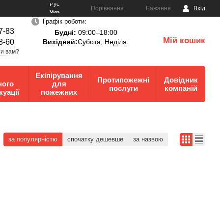
Рус
Порівняння
Бажання
Вхід
Укр
Графік роботи:
7-83
Будні:
09:00–18:00
Мій кошик
8-60
Вихідний:
Субота, Неділя.
0
и вам?
Екіпірування
Протипожежні
Довідник
ного
для
послуги
компаній
куації
пожежних
за популярністю
спочатку дешевше
за назвою