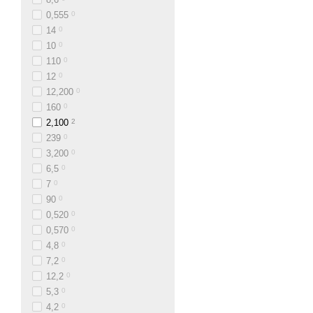
0,555
0
14
0
10
0
110
0
12
0
12,200
0
160
0
2,100
2
239
0
3,200
0
6,5
0
7
0
90
0
0,520
0
0,570
0
4,8
0
7,2
0
12,2
0
5,3
0
4,2
0