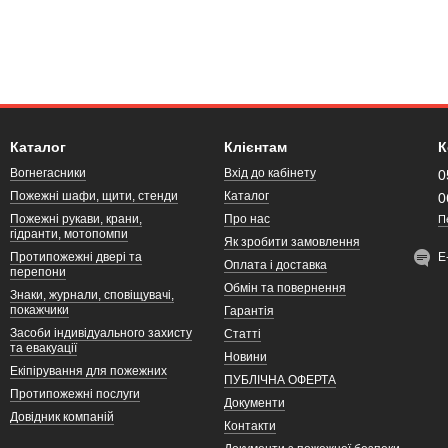
Каталог
Клієнтам
К
Вогнегасники
Вхід до кабінету
0
Пожежні шафи, щити, стенди
Каталог
0
Пожежні рукави, крани,
Про нас
П
гідранти, мотопомпи
Як зробити замовлення
Протипожежні двері та
Е
Оплата і доставка
перепони
Обмін та повернення
Знаки, журнали, сповіщувачі,
покажчики
Гарантія
Засоби індивідуального захисту
Статті
та евакуації
Новини
Екіпірування для пожежних
ПУБЛІЧНА ОФЕРТА
Протипожежні послуги
Документи
Довідник компаній
Контакти