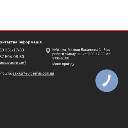
онтактна інформація
50 351-17-83
Київ, вул. Миколи Василенка 1 - Час
роботи складу: пн-чт: 9:00-17:00, пт:
67 504-08-60
9:00-16:00
ередзвонити вам?
Мапа проїзду
-пошта:
zakaz@euroservis.com.ua