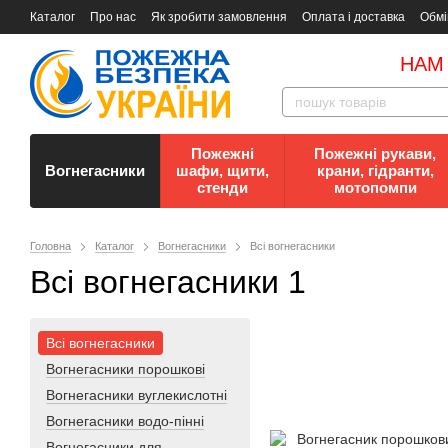
Каталог
Про нас
Як зробити замовлення
Оплата і доставка
Обмі
Документи
Контакти
Документи з пожежної безпеки
НАМ
Пожежні
Пожежні рукави,
Вогнегасники
шафи, щити,
крани, гідранти,
стенди
мотопомпи
Головна
Каталог
Вогнегасники
Всі вогнегасники
Всі вогнегасники 1
Всі вогнегасники
Вогнегасники порошкові
Вогнегасники вуглекислотні
Вогнегасники водо-пінні
Вогнегасники для