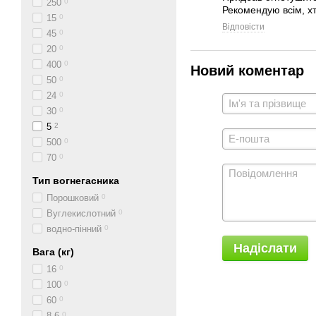
250
0
Рекомендую всім, хт
15
0
Відповісти
45
0
20
0
400
0
Новий коментар
50
0
24
0
30
0
5
2
500
0
70
0
Тип вогнегасника
Порошковий
0
Вуглекислотний
0
водно-пінний
0
Надіслати
Вага (кг)
16
0
100
0
60
0
8,6
0