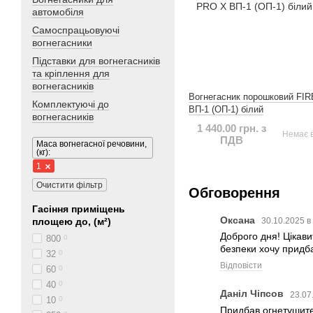
автомобіля
Самоспрацьовуючі
вогнегасники
Підставки для вогнегасників
та кріплення для
вогнегасників
Вогнегасник порошковий FI
Комплектуючі до
ВП-1 (ОП-1) білий
вогнегасників
1 440.00 грн. з
Немає в
ПДВ
Маса вогнегасної речовини,
(кг):
1
Очистити фільтр
Обговорення
Гасіння приміщень
Оксана
площею до, (м²)
30.10.2025 в
Доброго дня! Цікави
800
0
безпеки хочу придба
32
0
Відповісти
60
0
40
0
Даніл Чіпсов
23.07
10
0
Придбав огнетушител