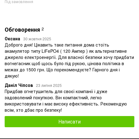
Під замовлення
Обговорення
2
Оксана
30 жовтня 2025
Доброго дня! Цікавить таке питання дома стоїть
акамулятор типу LiFePO4 ( 120 Ампер ) як альтернативне
джерело електроенергії. Для власної безпеки хочу придбати
вогнегасник щоб щось було під рукою, цінова політика в
межах до 1500 грн. Що порекомендуєте? Гарного дня і
дякую!
Даніл Чіпсов
23 липня 2025
Придбав огнетушитель для своєї компанії і дуже
задоволений покупкою. Він компактний, легко
використовувати і має високу ефективність. Рекомендую
всім, хто дбає про безпеку!
Написати