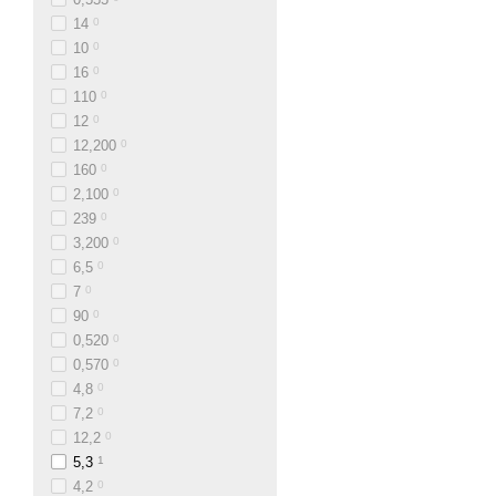
14
0
10
0
16
0
110
0
12
0
12,200
0
160
0
2,100
0
239
0
3,200
0
6,5
0
7
0
90
0
0,520
0
0,570
0
4,8
0
7,2
0
12,2
0
5,3
1
4,2
0