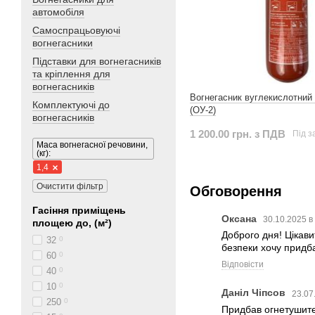
автомобіля
Самоспрацьовуючі
вогнегасники
Підставки для вогнегасників
та кріплення для
вогнегасників
Вогнегасник вуглекислотний
Комплектуючі до
(ОУ-2)
вогнегасників
1 200.00 грн. з ПДВ
Під 
Маса вогнегасної речовини,
(кг):
1,4
Очистити фільтр
Обговорення
Гасіння приміщень
Оксана
30.10.2025 в
площею до, (м²)
Доброго дня! Цікави
32
0
безпеки хочу придба
60
0
Відповісти
40
0
10
0
Даніл Чіпсов
23.07
250
0
Придбав огнетушител