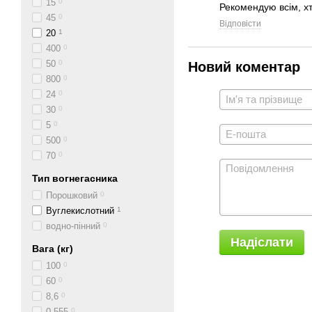
15
0
Рекомендую всім, хт
45
0
Відповісти
20
1
400
0
50
0
Новий коментар
800
0
24
0
30
0
5
0
500
0
70
0
Тип вогнегасника
Порошковий
0
Вуглекислотний
1
водно-пінний
0
Надіслати
Вага (кг)
100
0
60
0
8,6
0
0,555
0