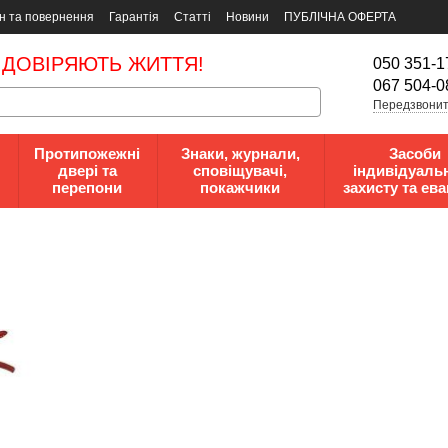
н та повернення
Гарантія
Статті
Новини
ПУБЛІЧНА ОФЕРТА
 ДОВІРЯЮТЬ ЖИТТЯ!
050 351-1
067 504-0
Передзвонит
Протипожежні
Знаки, журнали,
Засоби
двері та
сповіщувачі,
індивідуаль
перепони
покажчики
захисту та ева