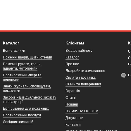
Каталог
Клієнтам
К
Вогнегасники
Вхід до кабінету
0
Пожежні шафи, щити, стенди
Каталог
0
Пожежні рукави, крани,
Про нас
П
гідранти, мотопомпи
Як зробити замовлення
Протипожежні двері та
Е
Оплата і доставка
перепони
Обмін та повернення
Знаки, журнали, сповіщувачі,
покажчики
Гарантія
Засоби індивідуального захисту
Статті
та евакуації
Новини
Екіпірування для пожежних
ПУБЛІЧНА ОФЕРТА
Протипожежні послуги
Документи
Довідник компаній
Контакти