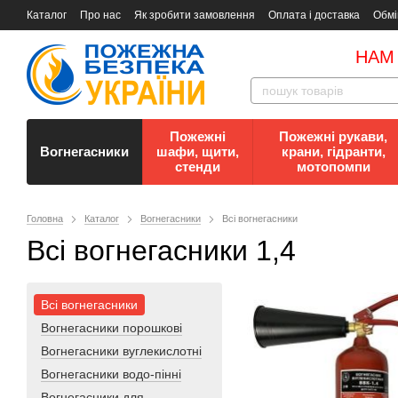
Каталог
Про нас
Як зробити замовлення
Оплата і доставка
Обмі
Документи
Контакти
Документи з пожежної безпеки
НАМ
Пожежні
Пожежні рукави,
Вогнегасники
шафи, щити,
крани, гідранти,
стенди
мотопомпи
Головна
Каталог
Вогнегасники
Всі вогнегасники
Всі вогнегасники 1,4
Всі вогнегасники
Вогнегасники порошкові
Вогнегасники вуглекислотні
Вогнегасники водо-пінні
Вогнегасники для