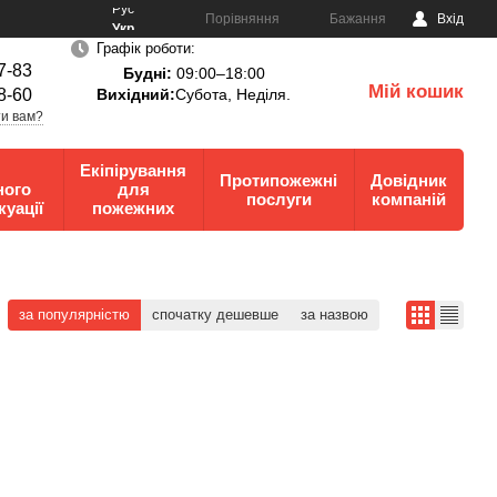
Рус
Порівняння
Бажання
Вхід
Укр
Графік роботи:
7-83
Будні:
09:00–18:00
Мій кошик
8-60
Вихідний:
Субота, Неділя.
0
и вам?
Екіпірування
Протипожежні
Довідник
ного
для
послуги
компаній
куації
пожежних
за популярністю
спочатку дешевше
за назвою