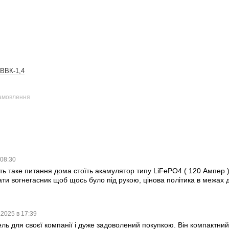
 ВВК-1,4
замовлення
 08:30
ть таке питання дома стоїть акамулятор типу LiFePO4 ( 120 Ампер 
ти вогнегасник щоб щось було під рукою, цінова політика в межах 
.2025 в 17:39
ь для своєї компанії і дуже задоволений покупкою. Він компактний,