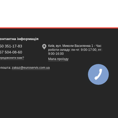
онтактна інформація
50 351-17-83
Київ, вул. Миколи Василенка 1 - Час
роботи складу: пн-чт: 9:00-17:00, пт:
67 504-08-60
9:00-16:00
ередзвонити вам?
Мапа проїзду
-пошта:
zakaz@euroservis.com.ua