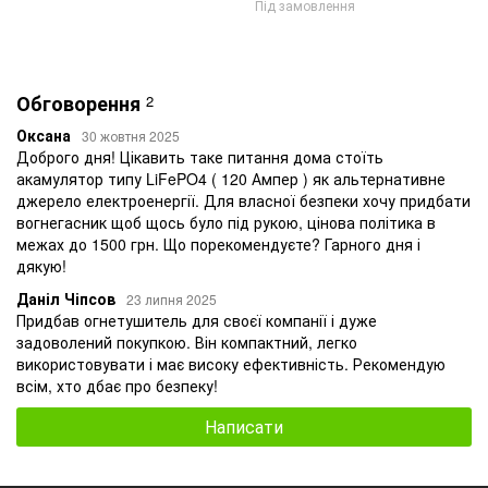
Під замовлення
Обговорення
2
Оксана
30 жовтня 2025
Доброго дня! Цікавить таке питання дома стоїть
акамулятор типу LiFePO4 ( 120 Ампер ) як альтернативне
джерело електроенергії. Для власної безпеки хочу придбати
вогнегасник щоб щось було під рукою, цінова політика в
межах до 1500 грн. Що порекомендуєте? Гарного дня і
дякую!
Даніл Чіпсов
23 липня 2025
Придбав огнетушитель для своєї компанії і дуже
задоволений покупкою. Він компактний, легко
використовувати і має високу ефективність. Рекомендую
всім, хто дбає про безпеку!
Написати