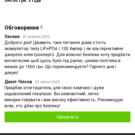
594.00 грн. з ПДВ
Обговорення
2
Оксана
30 жовтня 2025
Доброго дня! Цікавить таке питання дома стоїть
акамулятор типу LiFePO4 ( 120 Ампер ) як альтернативне
джерело електроенергії. Для власної безпеки хочу придбати
вогнегасник щоб щось було під рукою, цінова політика в
межах до 1500 грн. Що порекомендуєте? Гарного дня і
дякую!
Даніл Чіпсов
23 липня 2025
Придбав огнетушитель для своєї компанії і дуже
задоволений покупкою. Він компактний, легко
використовувати і має високу ефективність. Рекомендую
всім, хто дбає про безпеку!
Написати