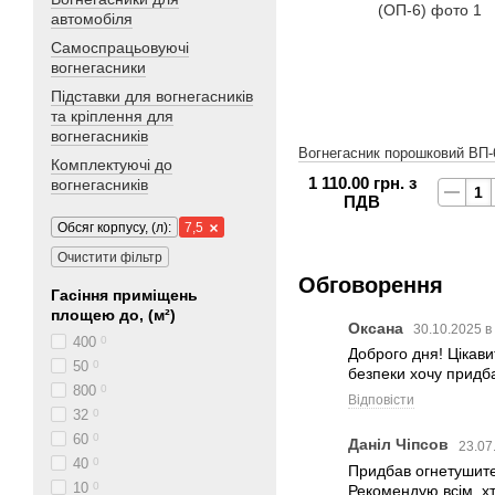
автомобіля
Самоспрацьовуючі
вогнегасники
Підставки для вогнегасників
та кріплення для
вогнегасників
Вогнегасник порошковий ВП-
Комплектуючі до
1 110.00 грн. з
вогнегасників
ПДВ
Обсяг корпусу, (л):
7,5
Очистити фільтр
Обговорення
Гасіння приміщень
площею до, (м²)
Оксана
30.10.2025 в
400
0
Доброго дня! Цікави
50
0
безпеки хочу придба
800
0
Відповісти
32
0
60
0
Даніл Чіпсов
23.07
40
0
Придбав огнетушител
10
0
Рекомендую всім, хт