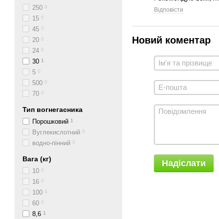
250
0
Відповісти
15
0
45
0
Новий коментар
20
0
24
0
30
1
5
0
500
0
70
0
Тип вогнегасника
Порошковий
1
Вуглекислотний
0
водно-пінний
0
Вага (кг)
Надіслати
10
0
16
0
100
0
60
0
8,6
1