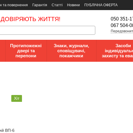
н та повернення
Гарантія
Статті
Новини
ПУБЛІЧНА ОФЕРТА
 ДОВІРЯЮТЬ ЖИТТЯ!
050 351-1
067 504-0
Передзвонит
Протипожежні
Знаки, журнали,
Засоби
двері та
сповіщувачі,
індивідуаль
перепони
покажчики
захисту та ева
Хіт