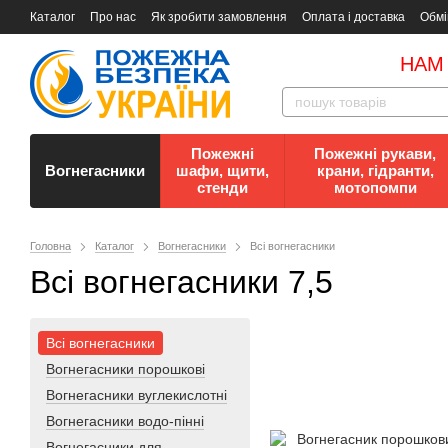
Каталог
Про нас
Як зробити замовлення
Оплата і доставка
Обмі
Документи
Контакти
Документи з пожежної безпеки
НАМ
Пожежні
Пожежні рукави,
Вогнегасники
шафи, щити,
крани, гідранти,
стенди
мотопомпи
Головна
Каталог
Вогнегасники
Всі вогнегасники
Всі вогнегасники 7,5
Всі вогнегасники
Вогнегасники порошкові
Вогнегасники вуглекислотні
Вогнегасники водо-пінні
Вогнегасники для