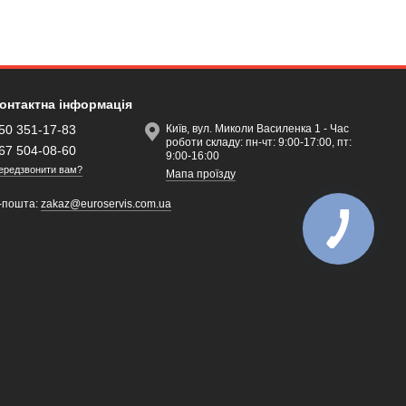
онтактна інформація
50 351-17-83
Київ, вул. Миколи Василенка 1 - Час
роботи складу: пн-чт: 9:00-17:00, пт:
67 504-08-60
9:00-16:00
ередзвонити вам?
Мапа проїзду
-пошта:
zakaz@euroservis.com.ua