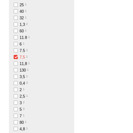
25
1
40
1
32
1
1,3
2
60
1
11.8
1
6
1
7.5
1
7,5
1
11,8
1
130
1
3,5
1
0,4
3
2
1
2,5
1
3
2
5
3
7
1
80
1
4,8
1