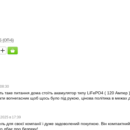
6 (ОП-6)
 08:30
ть таке питання дома стоїть акамулятор типу LiFePO4 ( 120 Ампер 
ти вогнегасник щоб щось було під рукою, цінова політика в межах 
.2025 в 17:39
ь для своєї компанії і дуже задоволений покупкою. Він компактний,
о дбає про безпеку!