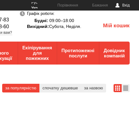
Рус
Порівняння
Бажання
Вхід
Укр
Графік роботи:
7-83
Будні:
09:00–18:00
Мій кошик
8-60
Вихідний:
Субота, Неділя.
0
и вам?
Екіпірування
Протипожежні
Довідник
ного
для
послуги
компаній
куації
пожежних
за популярністю
спочатку дешевше
за назвою