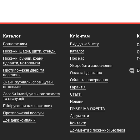
Каталог
Клієнтам
К
Вогнегасники
Вхід до кабінету
0
Пожежні шафи, щити, стенди
Каталог
0
Пожежні рукави, крани,
Про нас
П
гідранти, мотопомпи
Як зробити замовлення
Протипожежні двері та
Е
Оплата і доставка
перепони
Обмін та повернення
Знаки, журнали, сповіщувачі,
покажчики
Гарантія
Засоби індивідуального захисту
Статті
та евакуації
Новини
Екіпірування для пожежних
ПУБЛІЧНА ОФЕРТА
Протипожежні послуги
Документи
Довідник компаній
Контакти
Документи з пожежної безпеки