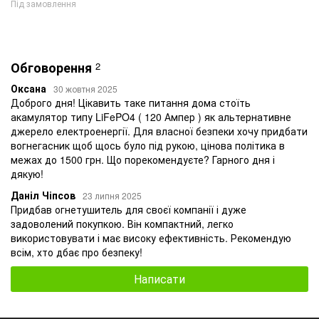
Під замовлення
Обговорення
2
Оксана
30 жовтня 2025
Доброго дня! Цікавить таке питання дома стоїть
акамулятор типу LiFePO4 ( 120 Ампер ) як альтернативне
джерело електроенергії. Для власної безпеки хочу придбати
вогнегасник щоб щось було під рукою, цінова політика в
межах до 1500 грн. Що порекомендуєте? Гарного дня і
дякую!
Даніл Чіпсов
23 липня 2025
Придбав огнетушитель для своєї компанії і дуже
задоволений покупкою. Він компактний, легко
використовувати і має високу ефективність. Рекомендую
всім, хто дбає про безпеку!
Написати