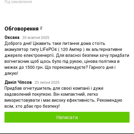
Під замовлення
Обговорення
2
Оксана
30 жовтня 2025
Доброго дня! Цікавить таке питання дома стоїть
акамулятор типу LiFePO4 ( 120 Ампер ) як альтернативне
джерело електроенергії. Для власної безпеки хочу придбати
вогнегасник щоб щось було під рукою, цінова політика в
межах до 1500 грн. Що порекомендуєте? Гарного дня і
дякую!
Даніл Чіпсов
23 липня 2025
Придбав огнетушитель для своєї компанії і дуже
задоволений покупкою. Він компактний, легко
використовувати і має високу ефективність. Рекомендую
всім, хто дбає про безпеку!
Написати