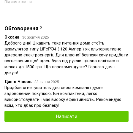
Під замовлення
Обговорення
2
Оксана
30 жовтня 2025
Доброго дня! Цікавить таке питання дома стоїть
акамулятор типу LiFePO4 ( 120 Ампер ) як альтернативне
джерело електроенергії. Для власної безпеки хочу придбати
вогнегасник щоб щось було під рукою, цінова політика в
межах до 1500 грн. Що порекомендуєте? Гарного дня і
дякую!
Даніл Чіпсов
23 липня 2025
Придбав огнетушитель для своєї компанії і дуже
задоволений покупкою. Він компактний, легко
використовувати і має високу ефективність. Рекомендую
всім, хто дбає про безпеку!
Написати