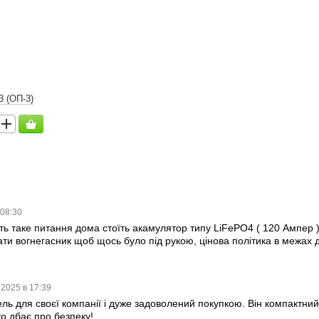
3 (ОП-3)
 08:30
ть таке питання дома стоїть акамулятор типу LiFePO4 ( 120 Ампер 
ти вогнегасник щоб щось було під рукою, цінова політика в межах 
.2025 в 17:39
ь для своєї компанії і дуже задоволений покупкою. Він компактний,
о дбає про безпеку!