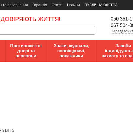
н та повернення
Гарантія
Статті
Новини
ПУБЛІЧНА ОФЕРТА
 ДОВІРЯЮТЬ ЖИТТЯ!
050 351-1
067 504-0
Передзвонит
Протипожежні
Знаки, журнали,
Засоби
двері та
сповіщувачі,
індивідуаль
перепони
покажчики
захисту та ева