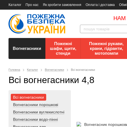
Каталог
Про нас
Як зробити замовлення
Оплата і доставка
Обмі
Документи
Контакти
Документи з пожежної безпеки
НАМ
Пожежні
Пожежні рукави,
Вогнегасники
шафи, щити,
крани, гідранти,
стенди
мотопомпи
Головна
Каталог
Вогнегасники
Всі вогнегасники
Всі вогнегасники 4,8
Всі вогнегасники
Вогнегасники порошкові
Вогнегасники вуглекислотні
Вогнегасники водо-пінні
Вогнегасники для