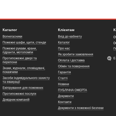
Каталог
Клієнтам
К
Вогнегасники
Вхід до кабінету
0
Пожежні шафи, щити, стенди
Каталог
0
Пожежні рукави, крани,
Про нас
П
гідранти, мотопомпи
Як зробити замовлення
Протипожежні двері та
Е
Оплата і доставка
перепони
Обмін та повернення
Знаки, журнали, сповіщувачі,
покажчики
Гарантія
Засоби індивідуального захисту
Статті
та евакуації
Новини
Екіпірування для пожежних
ПУБЛІЧНА ОФЕРТА
Протипожежні послуги
Документи
Довідник компаній
Контакти
Документи з пожежної безпеки