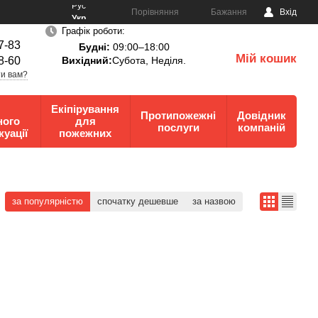
Рус
Порівняння
Бажання
Вхід
Укр
Графік роботи:
7-83
Будні:
09:00–18:00
Мій кошик
8-60
Вихідний:
Субота, Неділя.
0
и вам?
Екіпірування
Протипожежні
Довідник
ного
для
послуги
компаній
куації
пожежних
за популярністю
спочатку дешевше
за назвою