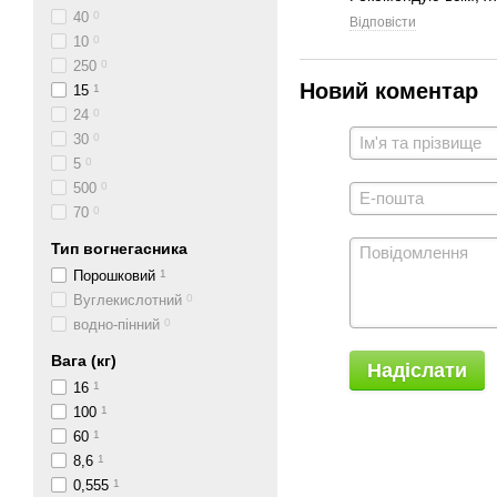
40
0
Відповісти
10
0
250
0
Новий коментар
15
1
24
0
30
0
5
0
500
0
70
0
Тип вогнегасника
Порошковий
1
Вуглекислотний
0
водно-пінний
0
Вага (кг)
Надіслати
16
1
100
1
60
1
8,6
1
0,555
1