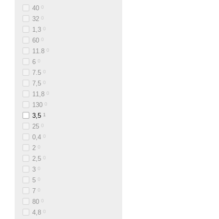
40
0
32
0
1,3
0
60
0
11.8
0
6
0
7.5
0
7,5
0
11,8
0
130
0
3,5
1
25
0
0,4
0
2
0
2,5
0
3
0
5
0
7
0
80
0
4,8
0