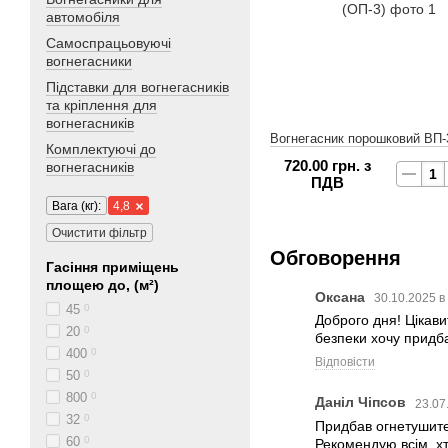
автомобіля
Самоспрацьовуючі
вогнегасники
Підставки для вогнегасників
та кріплення для
вогнегасників
Вогнегасник порошковий ВП-
Комплектуючі до
720.00 грн. з
вогнегасників
ПДВ
Вага (кг):
4,8
Очистити фільтр
Обговорення
Гасіння приміщень
площею до, (м²)
Оксана
30.10.2025 в
45
0
Доброго дня! Цікави
20
0
безпеки хочу придба
400
0
Відповісти
50
0
800
0
Даніл Чіпсов
23.07
32
0
Придбав огнетушител
60
0
Рекомендую всім, хт