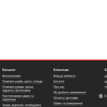
Каталог
Клієнтам
К
Вогнегасники
Вхід до кабінету
0
Пожежні шафи, щити, стенди
Каталог
0
Пожежні рукави, крани,
Про нас
П
гідранти, мотопомпи
Як зробити замовлення
Протипожежні двері та
Е
Оплата і доставка
перепони
Обмін та повернення
Знаки, журнали, сповіщувачі,