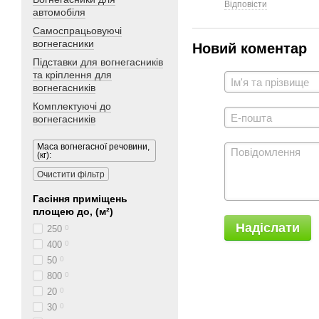
Відповісти
автомобіля
Самоспрацьовуючі
вогнегасники
Новий коментар
Підставки для вогнегасників
та кріплення для
вогнегасників
Комплектуючі до
вогнегасників
Маса вогнегасної речовини,
(кг):
Очистити фільтр
Гасіння приміщень
площею до, (м²)
Надіслати
250
0
400
0
50
0
800
0
20
0
30
0