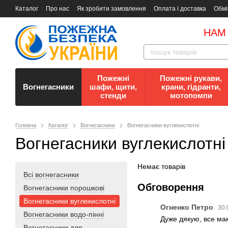
Каталог
Про нас
Як зробити замовлення
Оплата і доставка
Обмі
Документи
Контакти
Документи з пожежної безпеки
НАМ
Пожежні
Пожежні рукави,
Вогнегасники
шафи, щити,
крани, гідранти,
стенди
мотопомпи
Головна
Каталог
Вогнегасники
Вогнегасники вуглекислотні
Вогнегасники вуглекислотні
Немає товарів
Всі вогнегасники
Обговорення
Вогнегасники порошкові
Вогнегасники вуглекислотні
Огненко Петро
30.
Вогнегасники водо-пінні
Дуже дякую, все мак
Вогнегасники для