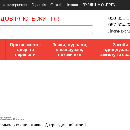
н та повернення
Гарантія
Статті
Новини
ПУБЛІЧНА ОФЕРТА
 ДОВІРЯЮТЬ ЖИТТЯ!
050 351-1
067 504-0
Передзвонит
Протипожежні
Знаки, журнали,
Засоби
двері та
сповіщувачі,
індивідуаль
перепони
покажчики
захисту та ева
06.2025 в 18:05
симально оперативно. Двері відмінної якості