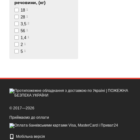
речовини, (кг)
18
1
28
1
3,5
2
56
1
1,4
1
2
1
5
1
© 2017—2026
Приймаємо до оплати
Мобільна версія