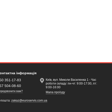
онтактна інформація
50 351-17-83
Київ, вул. Миколи Василенка 1 - Час
роботи складу: пн-чт: 9:00-17:00, пт:
67 504-08-60
9:00-16:00
ередзвонити вам?
Мапа проїзду
-пошта:
zakaz@euroservis.com.ua