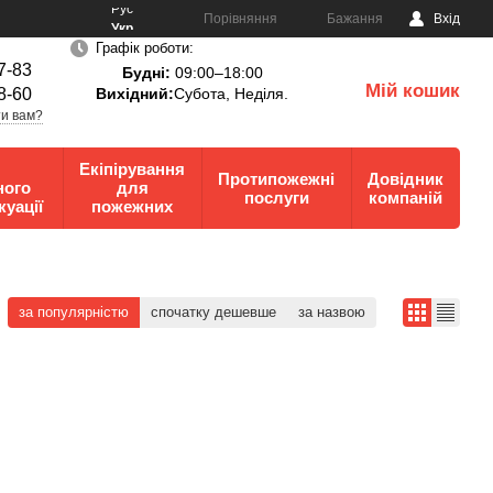
Рус
Порівняння
Бажання
Вхід
Укр
Графік роботи:
7-83
Будні:
09:00–18:00
Мій кошик
8-60
Вихідний:
Субота, Неділя.
0
и вам?
Екіпірування
Протипожежні
Довідник
ного
для
послуги
компаній
куації
пожежних
за популярністю
спочатку дешевше
за назвою