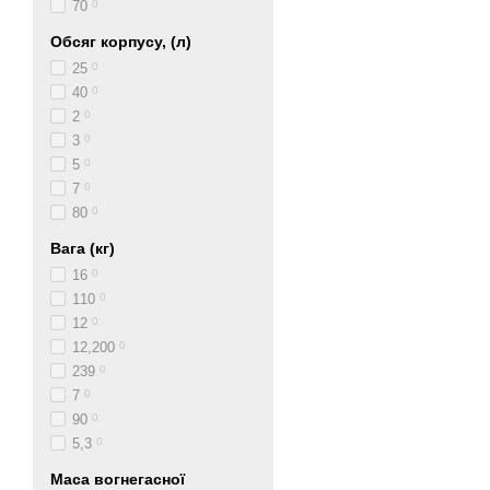
70
0
Обсяг корпусу, (л)
25
0
40
0
2
0
3
0
5
0
7
0
80
0
Вага (кг)
16
0
110
0
12
0
12,200
0
239
0
7
0
90
0
5,3
0
Маса вогнегасної