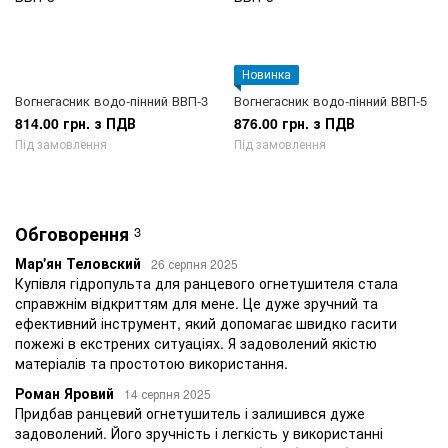
Новинка
Вогнегасник водо-пінний ВВП-3
Вогнегасник водо-пінний ВВП-5
814.00 грн. з ПДВ
876.00 грн. з ПДВ
Під замовлення
Під замовлення
Обговорення
3
Мар'ян Теловский
26 серпня 2025
Купівля гідропульта для ранцевого огнетушителя стала
справжнім відкриттям для мене. Це дуже зручний та
ефективний інструмент, який допомагає швидко гасити
пожежі в екстрених ситуаціях. Я задоволений якістю
матеріалів та простотою використання.
Роман Яровий
14 серпня 2025
Придбав ранцевий огнетушитель і залишився дуже
задоволений. Його зручність і легкість у використанні