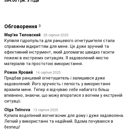
594.00 грн. з ПДВ
Обговорення
3
Мар'ян Теловский
26 серпня 2025
Купівля гідропульта для ранцевого огнетушителя стала
справжнім відкриттям для мене. Це дуже зручний та
ефективний інструмент, який допомагає швидко гасити
пожежі в екстрених ситуаціях. Я задоволений якістю
матеріалів та простотою використання.
Роман Яровий
14 серпня 2025
Придбав ранцевий огнетушитель і залишився дуже
задоволений. Його зручність і легкість у використанні
вразили мене. Тепер я відчуваю себе набагато більш
впевнено, знаючи, що можу впоратися з вогнем у екстреній
ситуації.
Olga Telnova
13 серпня 2025
Купила водопінний вогнегасник для дому і дуже задоволена.
Легкий у використанні та надійний. Вдома почуваюся в
безпеці!