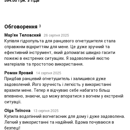
594.00 грн. з ПДВ
Обговорення
3
Мар'ян Теловский
26 серпня 2025
Купівля гідропульта для ранцевого огнетушителя стала
справжнім відкриттям для мене. Це дуже зручний та
ефективний інструмент, який допомагає швидко гасити
пожежі в екстрених ситуаціях. Я задоволений якістю
матеріалів та простотою використання.
Роман Яровий
14 серпня 2025
Придбав ранцевий огнетушитель і залишився дуже
задоволений. Його зручність і легкість у використанні
вразили мене. Тепер я відчуваю себе набагато більш
впевнено, знаючи, що можу впоратися з вогнем у екстреній
ситуації.
Olga Telnova
13 серпня 2025
Купила водопінний вогнегасник для дому і дуже задоволена.
Легкий у використанні та надійний. Вдома почуваюся в
безпеці!