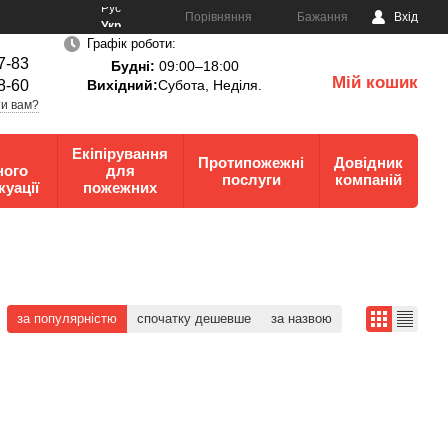
Рус
Порівняння
Бажання
Вхід
Укр
Графік роботи:
7-83
Будні:
09:00–18:00
Мій кошик
8-60
Вихідний:
Субота, Неділя.
0
и вам?
Екіпірування
Протипожежні
Довідник
ного
для
послуги
компаній
куації
пожежних
за популярністю
спочатку дешевше
за назвою