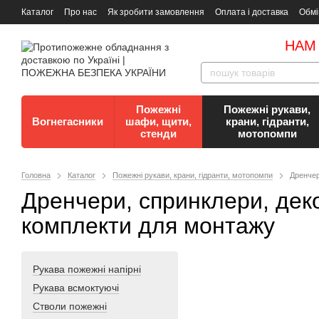
Каталог
Про нас
Як зробити замовлення
Оплата і доставка
Обмі
Документи
Контакти
Документи з пожежної безпеки
НАМ
Пожежні
Пожежні рукави,
Вогнегасники
шафи, щити,
крани, гідранти,
стенди
мотопомпи
Головна
Каталог
Пожежні рукави, крани, гідранти, мотопомпи
Дренчер
Дренчери, спринклери, деко
комплекти для монтажу
Рукава пожежні напірні
Рукава всмоктуючі
Стволи пожежні