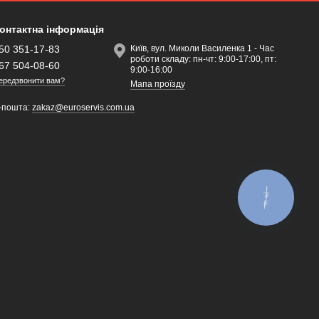
онтактна інформація
50 351-17-83
Київ, вул. Миколи Василенка 1 - Час
роботи складу: пн-чт: 9:00-17:00, пт:
67 504-08-60
9:00-16:00
ередзвонити вам?
Мапа проїзду
-пошта:
zakaz@euroservis.com.ua
КНОПКА
ЗВ'ЯЗКУ