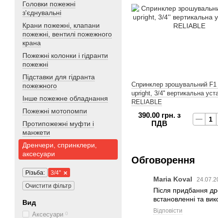
Головки пожежні
з'єднувальні
Крани пожежні, клапани
пожежні, вентилі пожежного
крана
Пожежні колонки і гідранти
пожежні
Підставки для гідранта
Спринклер зрошувальний F1
пожежного
upright, 3/4'' вертикальна ус
Інше пожежне обладнання
RELIABLE
Пожежні мотопомпи
390.00 грн. з
ПДВ
Протипожежні муфти і
манжети
Дренчери, спринклери,
аксесуари
Обговорення
Різьба:
3/4''
Maria Koval
24.07.2
Очистити фільтр
Після придбання др
встановленні та вик
Вид
Відповісти
Аксесуари
0