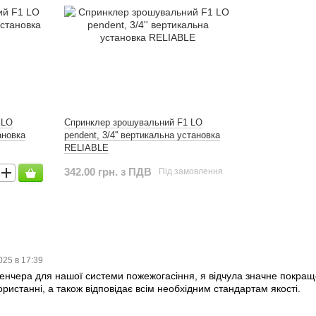
 LO
Спринклер зрошувальний F1 LO
тановка
pendent, 3/4'' вертикальна установка
RELIABLE
342.00 грн. з ПДВ
Під замовлення
025 в 17:39
енчера для нашої системи пожежогасіння, я відчула значне покраще
ористанні, а також відповідає всім необхідним стандартам якості.