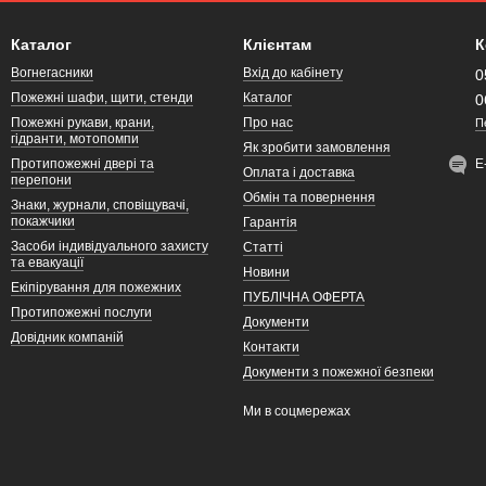
Каталог
Клієнтам
К
Вогнегасники
Вхід до кабінету
0
Пожежні шафи, щити, стенди
Каталог
0
Пожежні рукави, крани,
Про нас
П
гідранти, мотопомпи
Як зробити замовлення
Протипожежні двері та
Е
Оплата і доставка
перепони
Обмін та повернення
Знаки, журнали, сповіщувачі,
покажчики
Гарантія
Засоби індивідуального захисту
Статті
та евакуації
Новини
Екіпірування для пожежних
ПУБЛІЧНА ОФЕРТА
Протипожежні послуги
Документи
Довідник компаній
Контакти
Документи з пожежної безпеки
Ми в соцмережах