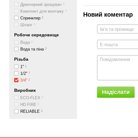
Дренчерний зрошувач
0
Комплект для монтажу
0
Новий коментар
Спринклер
2
Шланг
0
Робоче середовище
Вода
0
Вода та піна
2
Різьба
1''
1
1/2''
7
3/4''
2
Виробник
Надіслати
ECO-FLEX
0
HD FIRE
0
RELIABLE
2