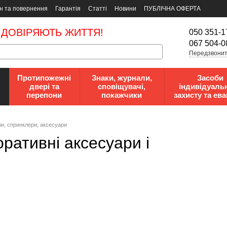
н та повернення
Гарантія
Статті
Новини
ПУБЛІЧНА ОФЕРТА
 ДОВІРЯЮТЬ ЖИТТЯ!
050 351-1
067 504-0
Передзвонит
Протипожежні
Знаки, журнали,
Засоби
двері та
сповіщувачі,
індивідуаль
перепони
покажчики
захисту та ева
и, спринклери, аксесуари
ративні аксесуари і