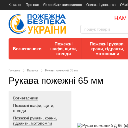
Каталог
Про нас
Як зробити замовлення
Оплата і доставка
Обмі
Документи
Контакти
Документи з пожежної безпеки
НАМ
Пожежні
Пожежні рукави,
Вогнегасники
шафи, щити,
крани, гідранти,
стенди
мотопомпи
Головна
Каталог
Рукав пожежний 65 мм
Рукава пожежні 65 мм
Вогнегасники
Пожежні шафи, щити,
стенди
Пожежні рукави, крани,
гідранти, мотопомпи