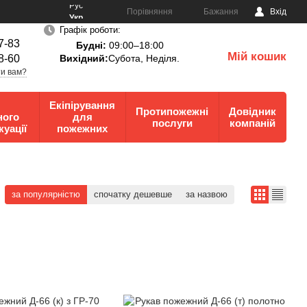
Рус
Порівняння
Бажання
Вхід
Укр
Графік роботи:
7-83
Будні:
09:00–18:00
Мій кошик
8-60
Вихідний:
Субота, Неділя.
0
и вам?
Екіпірування
Протипожежні
Довідник
ного
для
послуги
компаній
куації
пожежних
за популярністю
спочатку дешевше
за назвою