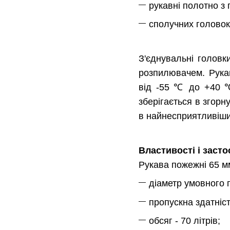
рукавні полотно з
сполучних головок
З'єднувальні головк
розпилювачем. Рукав
від -55 ℃ до +40 ℃
зберігається в згорн
в найнесприятливіши
Властивості і заст
Рукава пожежні 65 мм
діаметр умовного п
пропускна здатніст
обсяг - 70 літрів;