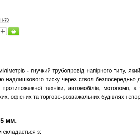
РН-70
іліметрів - гнучкий трубопровід напірного типу, яки
ю надлишкового тиску через ствол безпосередньо до
протипожежної техніки, автомобілів, мотопомп, а 
их, офісних та торгово-розважальних будівлях і спо
5 мм.
 складається з: