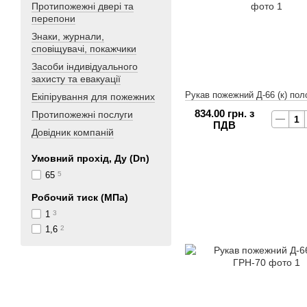
Протипожежні двері та
перепони
Знаки, журнали,
сповіщувачі, покажчики
Засоби індивідуального
захисту та евакуації
Рукав пожежний Д-66 (к) пол
Екіпірування для пожежних
834.00 грн. з
Протипожежні послуги
ПДВ
Довідник компаній
Умовний прохід, Ду (Dn)
65
5
Робочий тиск (МПа)
1
3
1,6
2