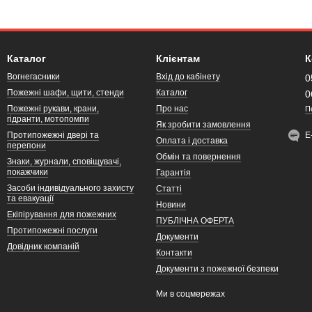
Каталог
Клієнтам
К
Вогнегасники
Вхід до кабінету
0
Пожежні шафи, щити, стенди
Каталог
0
Пожежні рукави, крани,
Про нас
П
гідранти, мотопомпи
Як зробити замовлення
Протипожежні двері та
Е
Оплата і доставка
перепони
Обмін та повернення
Знаки, журнали, сповіщувачі,
покажчики
Гарантія
Засоби індивідуального захисту
Статті
та евакуації
Новини
Екіпірування для пожежних
ПУБЛІЧНА ОФЕРТА
Протипожежні послуги
Документи
Довідник компаній
Контакти
Документи з пожежної безпеки
Ми в соцмережах