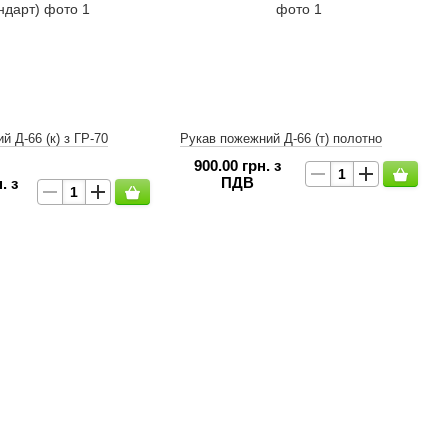
 Д-66 (к) з ГР-70
Рукав пожежний Д-66 (т) полотно
900.00 грн. з
ПДВ
. з