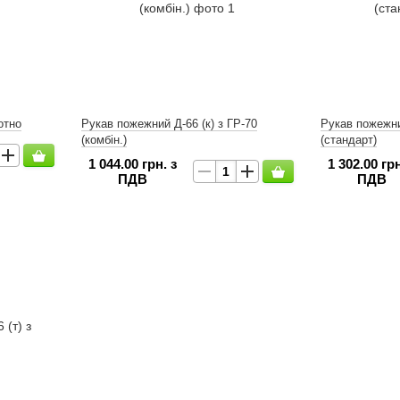
отно
Рукав пожежний Д-66 (к) з ГР-70
Рукав пожежний
(комбін.)
(стандарт)
1 044.00 грн. з
1 302.00 грн
ПДВ
ПДВ