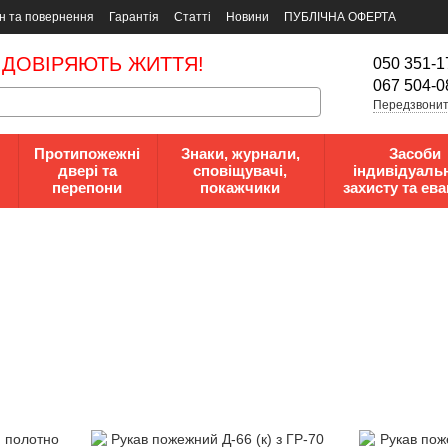
н та повернення
Гарантія
Статті
Новини
ПУБЛІЧНА ОФЕРТА
 ДОВІРЯЮТЬ ЖИТТЯ!
050 351-1
067 504-0
Передзвонит
Протипожежні
Знаки, журнали,
Засоби
двері та
сповіщувачі,
індивідуаль
перепони
покажчики
захисту та ева