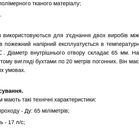
 полімерного тканого матеріалу;
.
и використовуються для з'єднання двох виробів мі
 пожежний напірний експлуатується в температурно
. Діаметр внутрішнього отвору складає 65 мм. На
утому вигляді бухтами по 20 метрів погонних. Він має
х умовах.
осування.
 мають такі технічні характеристики:
роходу - Ду: 65 міліметрів;
ь - 17 л/с;