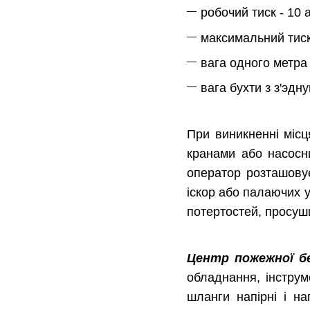
робочий тиск - 10
максимальний тиск
вага одного метра
вага бухти з з'эдн
При виникненні місц
кранами або насосн
оператор розташовує
іскор або палаючих 
потертостей, просуши
Центр пожежної 
обладнання, інструм
шланги напірні і на