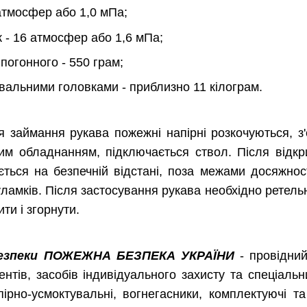
 атмосфер або 1,0 мПа;
 - 16 атмосфер або 1,6 мПа;
 погонного - 550 грам;
увальними головками - приблизно 11 кілограм.
я займання рукава пожежні напірні розкочуються, 
им обладнанням, підключається ствол. Після відкр
ться на безпечній відстані, поза межами досяжнос
уламків. Після застосування рукава необхідно ретель
ти і згорнути.
безпеки ПОЖЕЖНА БЕЗПЕКА УКРАЇНИ
- провідни
ентів, засобів індивідуального захисту та спеціальн
пірно-усмоктувальні, вогнегасники, комплектуючі т