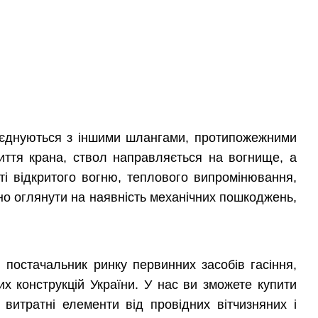
з'єднуються з іншими шлангами, протипожежними
иття крана, ствол направляється на вогнище, а
ті відкритого вогню, теплового випромінювання,
но оглянути на наявність механічних пошкоджень,
й постачальник ринку первинних засобів гасіння,
их конструкцій України. У нас ви зможете купити
а витратні елементи від провідних вітчизняних і