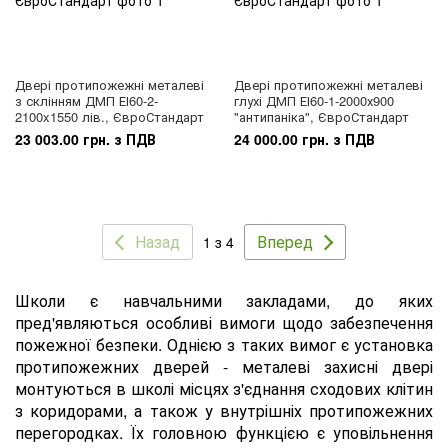
Двері протипожежні металеві
Двері протипожежні металеві
з склінням ДМП ЕІ60-2-
глухі ДМП ЕІ60-1-2000х900
2100x1550 лів., ЄвроСтандарт
"антипаніка", ЄвроСтандарт
23 003.00 грн. з ПДВ
24 000.00 грн. з ПДВ
Назад
Вперед
1 з 4
Школи є навчальними закладами, до яких
пред'являються особливі вимоги щодо забезпечення
пожежної безпеки. Однією з таких вимог є установка
протипожежних дверей - металеві захисні двері
монтуються в школі місцях з'єднання сходових клітин
з коридорами, а також у внутрішніх протипожежних
перегородках. Їх головною функцією є уповільнення