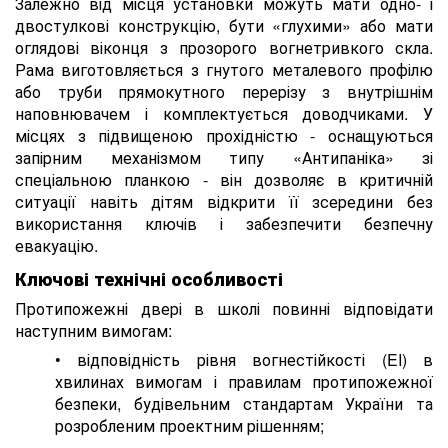
Залежно від місця установки можуть мати одно- і
двостулкові конструкцію, бути «глухими» або мати
оглядові віконця з прозорого вогнетривкого скла.
Рама виготовляється з гнутого металевого профілю
або труби прямокутного перерізу з внутрішнім
наповнювачем і комплектується доводчиками. У
місцях з підвищеною прохідністю - оснащуються
запірним механізмом типу «Антипаніка» зі
спеціальною планкою - він дозволяє в критичній
ситуації навіть дітям відкрити її зсередини без
використання ключів і забезпечити безпечну
евакуацію.
Ключові технічні особливості
Протипожежні двері в школі повинні відповідати
наступним вимогам:
• відповідність рівня вогнестійкості (EI) в
хвилинах вимогам і правилам протипожежної
безпеки, будівельним стандартам України та
розробленим проектним рішенням;