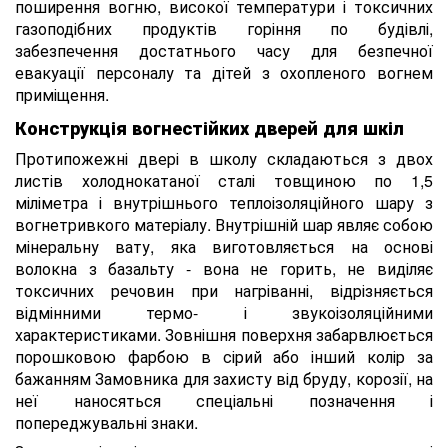
поширення вогню, високої температури і токсичних
газоподібних продуктів горіння по будівлі,
забезпечення достатнього часу для безпечної
евакуації персоналу та дітей з охопленого вогнем
приміщення.
Конструкція вогнестійких дверей для шкіл
Протипожежні двері в школу складаються з двох
листів холоднокатаної сталі товщиною по 1,5
міліметра і внутрішнього теплоізоляційного шару з
вогнетривкого матеріалу. Внутрішній шар являє собою
мінеральну вату, яка виготовляється на основі
волокна з базальту - вона не горить, не виділяє
токсичних речовин при нагріванні, відрізняється
відмінними термо- і звукоізоляційними
характеристиками. Зовнішня поверхня забарвлюється
порошковою фарбою в сірий або інший колір за
бажанням Замовника для захисту від бруду, корозії, на
неї наносяться спеціальні позначення і
попереджувальні знаки.