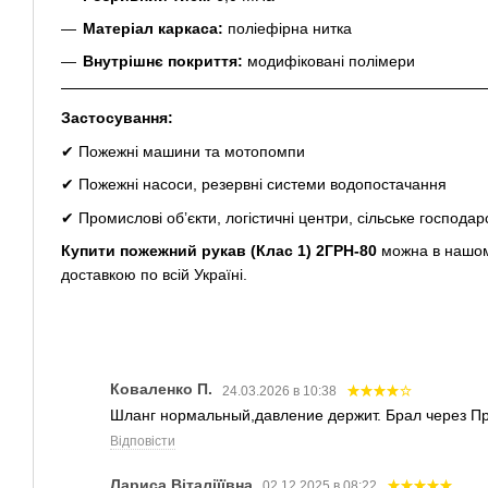
Матеріал каркаса:
поліефірна нитка
Внутрішнє покриття:
модифіковані полімери
Застосування:
✔ Пожежні машини та мотопомпи
✔ Пожежні насоси, резервні системи водопостачання
✔ Промислові об’єкти, логістичні центри, сільське господар
Купити пожежний рукав (Клас 1) 2ГРН-80
можна в нашому
доставкою по всій Україні.
Коваленко П.
24.03.2026 в 10:38
Шланг нормальный,давление держит. Брал через При
Відповісти
Лариса Віталіїївна
02.12.2025 в 08:22