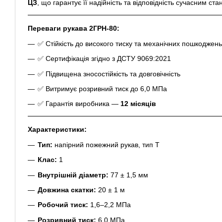
ЦЗ
, що гарантує її надійність та відповідність сучасним ст
Переваги рукава 2ГРН-80:
✅ Стійкість до високого тиску та механічних пошкоджень
✅ Сертифікація згідно з ДСТУ 9069:2021
✅ Підвищена зносостійкість та довговічність
✅ Витримує розривний тиск до 6,0 МПа
✅ Гарантія виробника —
12 місяців
Характеристики:
Тип:
напірний пожежний рукав, тип Т
Клас:
1
Внутрішній діаметр:
77 ± 1,5 мм
Довжина скатки:
20 ± 1 м
Робочий тиск:
1,6–2,2 МПа
Розривний тиск:
6,0 МПа