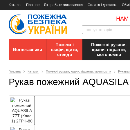
Каталог
Про нас
Як зробити замовлення
Оплата і доставка
Обмі
Документи
Контакти
Документи з пожежної безпеки
НАМ
Пожежні
Пожежні рукави,
Вогнегасники
шафи, щити,
крани, гідранти,
стенди
мотопомпи
Головна
Каталог
Пожежні рукави, крани, гідранти, мотопомпи
Рукава 
Рукав пожежний AQUASILA 