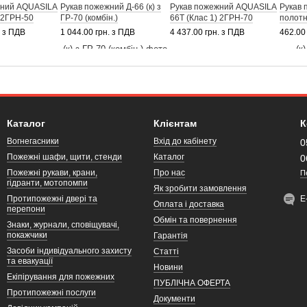
жний AQUASILA
Рукав пожежний Д-66 (к) з
Рукав пожежний AQUASILA
Рукав 
) 2ГРН-50
ГР-70 (комбін.)
66Т (Клас 1) 2ГРН-70
полот
. з ПДВ
1 044.00 грн. з ПДВ
4 437.00 грн. з ПДВ
462.00
Каталог
Клієнтам
К
Вогнегасники
Вхід до кабінету
0
Пожежні шафи, щити, стенди
Каталог
0
Пожежні рукави, крани,
Про нас
П
гідранти, мотопомпи
Як зробити замовлення
Протипожежні двері та
Е
Оплата і доставка
перепони
Обмін та повернення
Знаки, журнали, сповіщувачі,
покажчики
Гарантія
Засоби індивідуального захисту
Статті
та евакуації
Новини
Екіпірування для пожежних
ПУБЛІЧНА ОФЕРТА
Протипожежні послуги
Документи