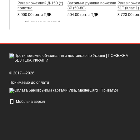
Рукав пожежний Д-150 (т)
Затримка рукавна пожежна
Рукав поже
полотно
ЗР (50-80)
51Т (Клас 1
3 900.00 грн. з ПДВ
504.00 грн. з ПДВ
3 723.00 грн
© 2017—2026
Приймаємо до оплати
Мобільна версія