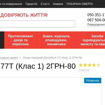
н та повернення
Гарантія
Статті
Новини
ПУБЛІЧНА ОФЕРТА
 ДОВІРЯЮТЬ ЖИТТЯ!
050 351-1
067 504-0
Передзвонит
Протипожежні
Знаки, журнали,
Засоби
двері та
сповіщувачі,
індивідуаль
перепони
покажчики
захисту та ева
пожежні напірні
Рукав пожежний AQUASILA 77Т (Клас 1) 2ГРН-80
77Т (Клас 1) 2ГРН-80
4 відгука
Новинка