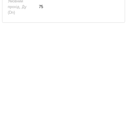
Умовний
прохід, Ду
75
(Dn)