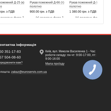
пожежний Д-25 (к)
Рукав пожежний Д-66 (т)
Рукав пожежний Д-77 (т)
Р
но
полотно
полотно
Г
 грн. з ПДВ
900.00 грн. з ПДВ
1 380.00 грн. з ПДВ
1
онтактна інформація
50 351-17-83
Київ, вул. Миколи Василенка 1 - Час
роботи складу: пн-чт: 9:00-17:00, пт:
67 504-08-60
9:00-16:00
ередзвонити вам?
Мапа проїзду
-пошта:
zakaz@euroservis.com.ua