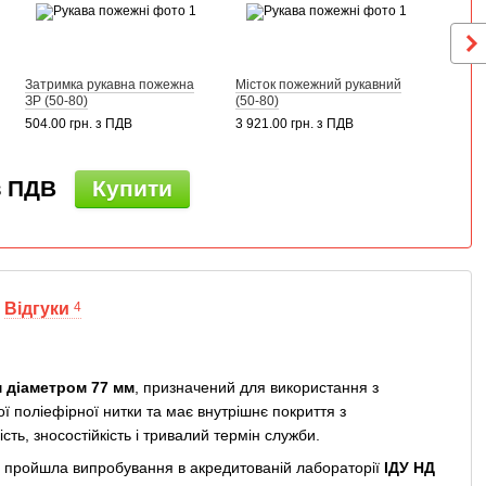
Затримка рукавна пожежна
Місток пожежний рукавний
ЗР (50-80)
(50-80)
504.00 грн. з ПДВ
3 921.00 грн. з ПДВ
з ПДВ
Купити
Відгуки
4
м діаметром 77 мм
, призначений для використання з
 поліефірної нитки та має внутрішнє покриття з
ть, зносостійкість і тривалий термін служби.
 пройшла випробування в акредитованій лабораторії
ІДУ НД