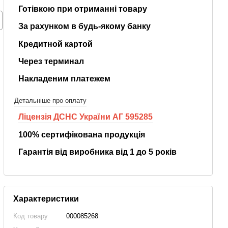
Готівкою при отриманні товару
За рахунком в будь-якому банку
Кредитной картой
Рукав пожежний AQUASILA 77Т
Колонка пожежна КПА 
(Клас 1) 2ГРН-80
Через терминал
18 951.00 грн. з ПДВ
5 172.00 грн. з ПДВ
Накладеним платежем
33 297.00 грн. з ПД
Детальніше про оплату
Ліцензія ДСНС України АГ 595285
100% сертифікована продукція
Гарантія від виробника від 1 до 5 років
Характеристики
Код товару
000085268