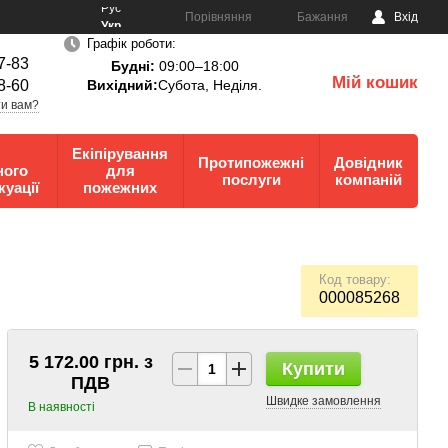
Рус
Порівняння
Бажання
Вхід
Укр
Графік роботи:
7-83
Будні:
09:00–18:00
Мій кошик
8-60
Вихідний:
Субота, Неділя.
0
и вам?
Екіпірування
Протипожежні
Довідник
ного
для
послуги
компаній
куації
пожежних
Код товару:
000085268
5 172.00 грн. з
Купити
ПДВ
Швидке замовлення
В наявності