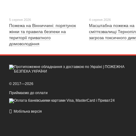
5 серпня 2026
4 серпня 2026
Пожежа на Вінниччині: порятунок
Масштабна пожежа на
жінки та правила безпеки на
сміттєзвалищі Тернопі
території приватного
загроза токсичного дим
домоволодіння
© 2017—2026
Приймаємо до оплати
Мобільна версія