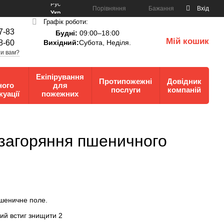
Рус
Порівняння
Бажання
Вхід
Укр
Графік роботи:
7-83
Будні:
09:00–18:00
Мій кошик
8-60
Вихідний:
Субота, Неділя.
0
и вам?
Екіпірування
Протипожежні
Довідник
ного
для
послуги
компаній
куації
пожежних
и загоряння пшеничного
пшеничне поле.
ий встиг знищити 2