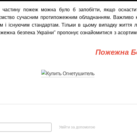
 частину пожеж можна було б запобігти, якщо оснастит
иємство сучасним протипожежним обладнанням. Важливо 
ам і існуючим стандартам. Тільки в цьому випадку життя 
ожежна безпека України" пропонує ознайомитися з асорти
Пожежна Бе
Увійти за допомогою