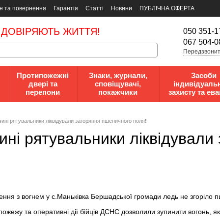
н та повернення
Гарантія
Статті
Новини
ПУБЛІЧНА ОФЕРТА
 ДОВІРЯЮТЬ ЖИТТЯ!
050 351-1
067 504-0
Передзвонит
Протипожежні
Знаки, журнали,
Засоби
двері та
сповіщувачі,
індивідуаль
перепони
покажчики
захисту та ева
ччині рятувальники ліквідували загоряння пшеничного поля❗️
чині рятувальники ліквідувал
ння з вогнем у с.Маньківка Бершадської громади ледь не згоріло 
ожежу та оперативні дії бійців ДСНС дозволили зупинити вогонь, як