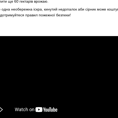
пити ще 60 гектарів врожаю.
одна необережна іскра, кинутий недопалок аби сірник може коштув
 дотримуйтеся правил пожежної безпеки!