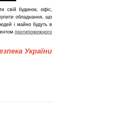
и свій будинок, офіс,
купити обладнання, що
людей і майно будуть в
ментом
протипожежного
зпека України