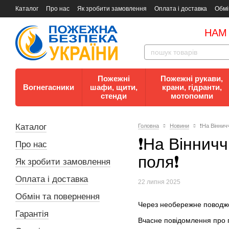
Каталог
Про нас
Як зробити замовлення
Оплата і доставка
Обмі
Документи
Контакти
Документи з пожежної безпеки
НАМ
Пожежні
Пожежні рукави,
Вогнегасники
шафи, щити,
крани, гідранти,
стенди
мотопомпи
Каталог
Головна
Новини
❗️На Вінни
❗️На Віннич
Про нас
поля❗️
Як зробити замовлення
Оплата і доставка
22 липня 2025
Обмін та повернення
Через необережне поводже
Гарантія
Вчасне повідомлення про п