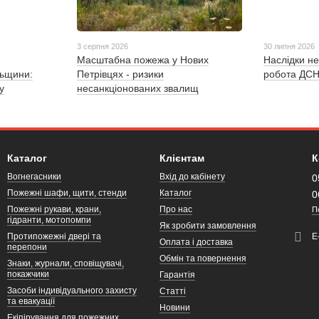
3 серпня 2026
30 липня 2026
Масштабна пожежа у Нових
Наслідки не
льщини:
Петрівцях - ризики
робота ДСН
у
несанкціонованих звалищ
Каталог
Клієнтам
К
Вогнегасники
Вхід до кабінету
0
Пожежні шафи, щити, стенди
Каталог
0
Пожежні рукави, крани,
Про нас
П
гідранти, мотопомпи
Як зробити замовлення
Протипожежні двері та
Е
Оплата і доставка
перепони
Обмін та повернення
Знаки, журнали, сповіщувачі,
покажчики
Гарантія
Засоби індивідуального захисту
Статті
та евакуації
Новини
Екіпірування для пожежних