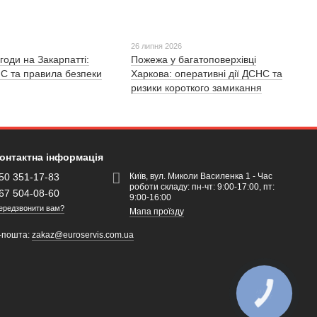
26 липня 2026
годи на Закарпатті:
Пожежа у багатоповерхівці
С та правила безпеки
Харкова: оперативні дії ДСНС та
ризики короткого замикання
онтактна інформація
50 351-17-83
Київ, вул. Миколи Василенка 1 - Час
роботи складу: пн-чт: 9:00-17:00, пт:
67 504-08-60
9:00-16:00
ередзвонити вам?
Мапа проїзду
-пошта:
zakaz@euroservis.com.ua
КНОПКА
ЗВ'ЯЗКУ