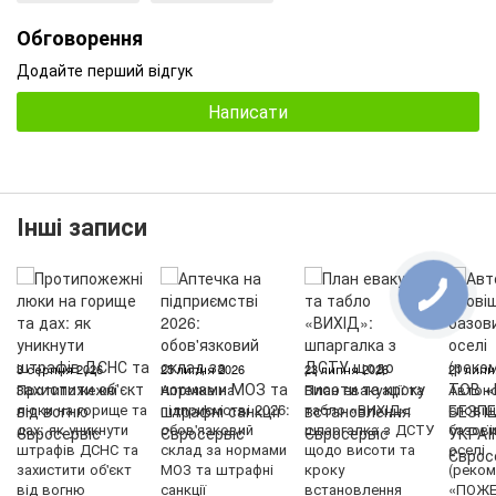
Обговорення
Додайте перший відгук
Написати
Інші записи
3 серпня 2026
25 липня 2026
23 липня 2026
21 липн
Протипожежні
Аптечка на
План евакуації та
Автон
люки на горище та
підприємстві 2026:
табло «ВИХІД»:
сповіщ
дах: як уникнути
обов'язковий
шпаргалка з ДСТУ
базови
штрафів ДСНС та
склад за нормами
щодо висоти та
оселі
захистити об'єкт
МОЗ та штрафні
кроку
(реком
від вогню
санкції
встановлення
«ПОЖ