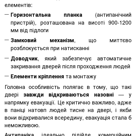
елементів:
(антипанічний
Горизонтальна планка
пристрій), розташована на висоті 900-1200
мм від підлоги
, що миттєво
Замковий механізм
розблокується при натисканні
, який забезпечує автоматичне
Доводчик
закривання дверей після проходження людей
та монтажу
Елементи кріплення
Головна особливість полягає в тому, що такі
двері
— у
завжди відкриваються назовні
напрямку евакуації. Це критично важливо, адже
в паніці натовп людей тисне на двері, і якби
вони відкривалися всередину, евакуація стала б
неможливою.
ідеально підійде комерційним
Антипаніка