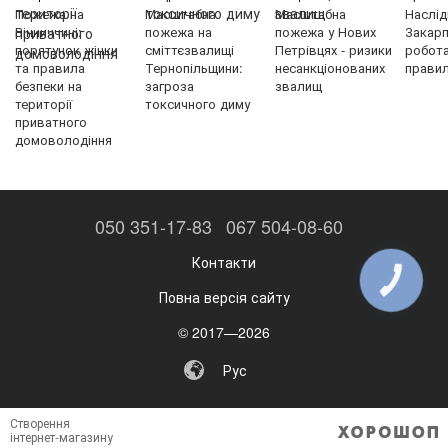
Пожежа на
Масштабна
Масштабна
Наслід
Вінниччині:
пожежа на
пожежа у Нових
Закарп
порятунок жінки
сміттєзвалищі
Петрівцях - ризики
робот
та правила
Тернопільщини:
несанкціонованих
правил
безпеки на
загроза
звалищ
території
токсичного диму
приватного
домоволодіння
050 351-17-83
067 504-08-60
Контакти
КНОПКА
ЗВ'ЯЗКУ
Повна версія сайту
© 2017—2026
Рус
Створення
інтернет-магазину