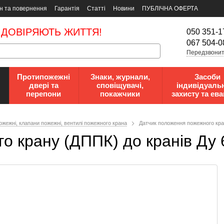
н та повернення
Гарантія
Статті
Новини
ПУБЛІЧНА ОФЕРТА
 ДОВІРЯЮТЬ ЖИТТЯ!
050 351-1
067 504-0
Передзвонит
Протипожежні
Знаки, журнали,
Засоби
двері та
сповіщувачі,
індивідуаль
перепони
покажчики
захисту та ева
ожежні, клапани пожежні, вентилі пожежного крана
Датчик положення пожежного кра
о крану (ДППК) до кранів Ду 