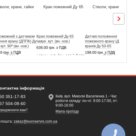
ожежний з датчиком
Кран пожежний Ду 65
Датчик положення
К
ння крану (ДППК) Ду
чавун. кут. (вн.-зов.)
пожежного крану (ДППК) до
п
кут. 90º (вн.-зов.)
кранів Ду 50-65
636.00 грн. з ПДВ
1
00 грн. з ПДВ
198.00 грн. з ПДВ
онтактна інформація
50 351-17-83
Київ, вул. Миколи Василенка 1 - Час
роботи складу: пн-чт: 9:00-17:00, пт:
67 504-08-60
9:00-16:00
ередзвонити вам?
Мапа проїзду
-пошта:
zakaz@euroservis.com.ua
КНОПКА