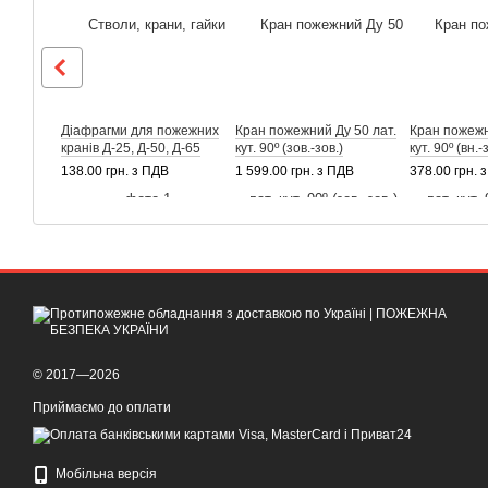
Діафрагми для пожежних
Кран пожежний Ду 50 лат.
Кран пожежн
кранів Д-25, Д-50, Д-65
кут. 90º (зов.-зов.)
кут. 90º (вн.-
138.00 грн. з ПДВ
1 599.00 грн. з ПДВ
378.00 грн. 
© 2017—2026
Приймаємо до оплати
Мобільна версія