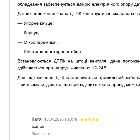
обладнання забезпечується зміною електричного опору дат
Датчик положення крана ДППК конструктивно складається з
Упорне кільце;
Корпус;
Мікроперемикач;
Шестигранного кронштейна.
Встановлюється ДППК на штоці вентиля, дане положен
здійснюється при напрузі живлення 12-24В.
Для підключення ДПК застосовується трижильний кабель
При цьому слід знати, що при відкритті крана провід може 
Катя
13.04.2026 в 13:48
все ок
Відповісти