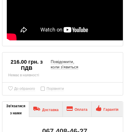
216.00 грн. з
Повідомити,
коли з'явиться
ПДВ
Немає в наявності
До обраного
Порівняти
Зв'язатися
Оплата
Гарантія
Доставка
з нами
067 408-46-27