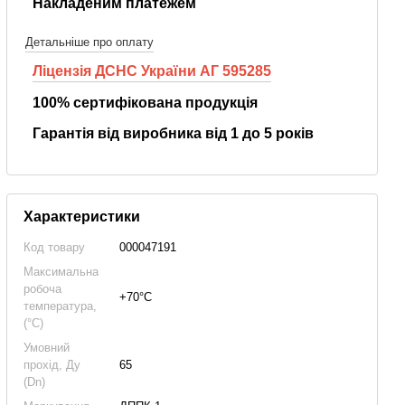
Накладеним платежем
Детальніше про оплату
Ліцензія ДСНС України АГ 595285
100% сертифікована продукція
Гарантія від виробника від 1 до 5 років
Характеристики
Код товару
000047191
Максимальна
робоча
+70°С
температура,
(°C)
Умовний
прохід, Ду
65
(Dn)