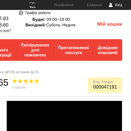
Рус
Порівняння
Бажання
Вхід
Укр
Графік роботи:
7-83
Будні:
09:00–18:00
Мій кошик
8-60
Вихідний:
Субота, Неділя.
0
и вам?
Екіпірування
Протипожежні
Довідник
ного
для
послуги
компаній
куації
пожежних
ну (ДППК) до кранів Ду 65
65
Код товару:
000047191
5 відгуків