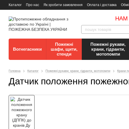
Каталог
Про нас
Як зробити замовлення
Оплата і доставка
Обмі
Документи
Контакти
Документи з пожежної безпеки
НАМ
Пожежні
Пожежні рукави,
Вогнегасники
шафи, щити,
крани, гідранти,
стенди
мотопомпи
Головна
Каталог
Пожежні рукави, крани, гідранти, мотопомпи
Крани п
Датчик положення пожежног