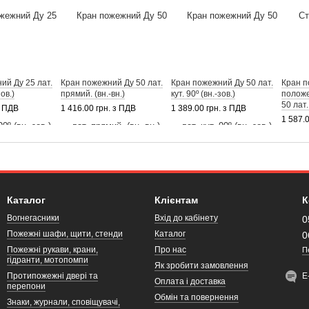
ий Ду 25 лат.
Кран пожежний Ду 50 лат.
Кран пожежний Ду 50 лат.
Кран п
зов.)
прямий. (вн.-вн.)
кут. 90º (вн.-зов.)
положе
50 лат. 
з ПДВ
1 416.00 грн. з ПДВ
1 389.00 грн. з ПДВ
1 587.
Каталог
Клієнтам
К
Вогнегасники
Вхід до кабінету
0
Пожежні шафи, щити, стенди
Каталог
0
Пожежні рукави, крани,
Про нас
П
гідранти, мотопомпи
Як зробити замовлення
Протипожежні двері та
Е
Оплата і доставка
перепони
Обмін та повернення
Знаки, журнали, сповіщувачі,