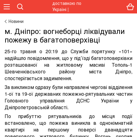
Новини
м. Дніпро: вогнеборці ліквідували
пожежу в багатоповерхівці
25-го травня о 20:19 до Служби порятунку «101»
надійшло повідомлення, що у під’їзді багатоповерхівки
розташованої на житловому масиві Тополь-1
Шевченківського району міста Дніпро,
спостерігається задимлення.
За викликом одразу були направлені чергові відділення
1-ої та 19-ої державних пожежно-рятувальних частин
Головного управління ДСНС України у
Дніпропетровській області.
По прибуттю рятувальників до місця події
встановлено, що пожежа виникла в однокімнатній
квартирі на першому поверсі дванадцяти
поверхового житлового будинку. Вогонь охопив