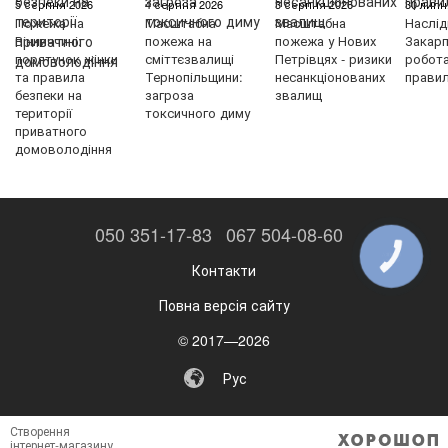
5 серпня 2026
4 серпня 2026
3 серпня 2026
30 липн
Пожежа на
Масштабна
Масштабна
Наслід
Вінниччині:
пожежа на
пожежа у Нових
Закарп
порятунок жінки
сміттєзвалищі
Петрівцях - ризики
робот
та правила
Тернопільщини:
несанкціонованих
правил
безпеки на
загроза
звалищ
території
токсичного диму
приватного
домоволодіння
050 351-17-83
067 504-08-60
КНОПКА
ЗВ'ЯЗКУ
Контакти
Повна версія сайту
© 2017—2026
Рус
Створення
інтернет-магазину