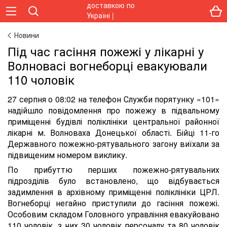
Новини
Під час гасіння пожежі у лікарні у
Волновасі вогнеборці евакуювали
110 чоловік
27 серпня о 08:02 на телефон Служби порятунку «101»
надійшло повідомлення про пожежу в підвальному
приміщенні будівлі поліклініки центральної районної
лікарні м. Волноваха Донецької області. Бійці 11-го
Державного пожежно-рятувального загону виїхали за
підвищеним номером виклику.
По прибуттю перших пожежно-рятувальних
підрозділів було встановлено, що відбувається
задимлення в архівному приміщенні поліклініки ЦРЛ.
Вогнеборці негайно приступили до гасіння пожежі.
Особовим складом Головного управління евакуйовано
110 чоловік, з них 30 чоловік персоналу та 80 чоловік