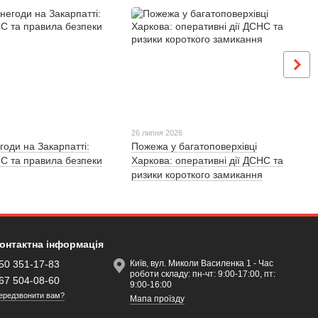
26 липня 2026
годи на Закарпатті:
Пожежа у багатоповерхівці
С та правила безпеки
Харкова: оперативні дії ДСНС та
ризики короткого замикання
онтактна інформація
50 351-17-83
Київ, вул. Миколи Василенка 1 - Час
роботи складу: пн-чт: 9:00-17:00, пт:
67 504-08-60
9:00-16:00
ередзвонити вам?
Мапа проїзду