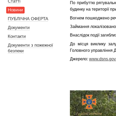
Статті
По прибуттю рятувальн
будинку на території п
Новини
Вогнем пошкоджено речі
ПУБЛІЧНА ОФЕРТА
Займання локалізовано 
Документи
Внаслідок події загибл
Контакти
До місця виклику зал
Документи з пожежної
Головного управління Д
безпеки
Джерело:
www.dsns.gov