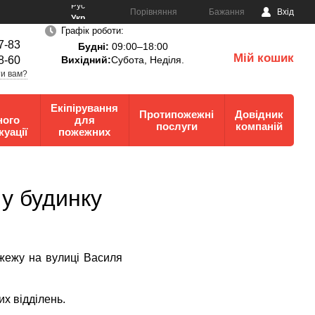
Рус
Порівняння
Бажання
Вхід
Укр
Графік роботи:
7-83
Будні:
09:00–18:00
Мій кошик
8-60
Вихідний:
Субота, Неділя.
0
и вам?
Екіпірування
Протипожежні
Довідник
ного
для
послуги
компаній
куації
пожежних
 у будинку
жежу на вулиці Василя
их відділень.