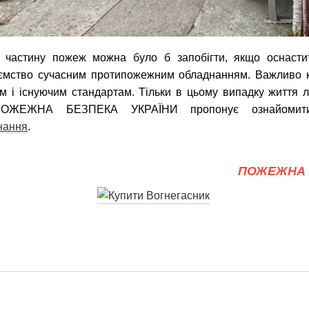
 частину пожеж можна було б запобігти, якщо оснастит
иємство сучасним протипожежним обладнанням. Важливо 
ам і існуючим стандартам. Тільки в цьому випадку життя 
 ПОЖЕЖНА БЕЗПЕКА УКРАЇНИ пропонує ознайомити
нання
.
ПОЖЕЖНА 