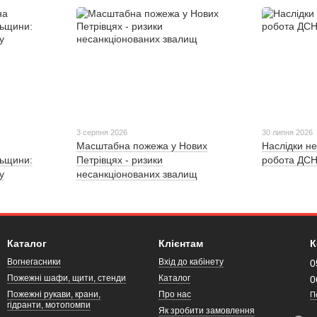
3 серпня 2026
30 липня 2026
Масштабна пожежа у Нових
Наслідки не
льщини:
Петрівцях - ризики
робота ДСН
у
несанкціонованих звалищ
Каталог
Клієнтам
К
Вогнегасники
Вхід до кабінету
0
Пожежні шафи, щити, стенди
Каталог
0
Пожежні рукави, крани,
Про нас
П
гідранти, мотопомпи
Як зробити замовлення