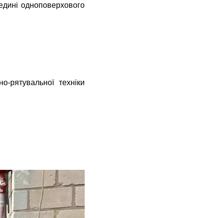
редині одноповерхового
о-рятувальної техніки