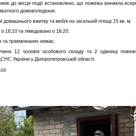
иків до місця події встановлено, що пожежа виникла все
риватного домоволодіння.
 домашнього вжитку та меблі на загальній площі 15 кв. м.
о 16:10 та ліквідовано о 16:20.
их та травмованих немає.
учено 12 чоловік особового складу та 2 одиниці пожежн
СНС України у Дніпропетровській області.
.ua