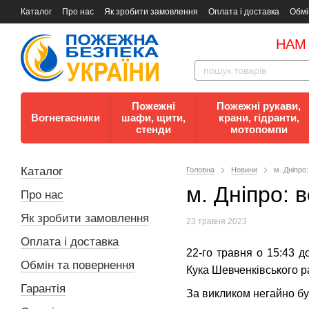
Каталог
Про нас
Як зробити замовлення
Оплата і доставка
Обмі
Документи
Контакти
Документи з пожежної безпеки
НАМ
Пожежні
Пожежні рукави,
Вогнегасники
шафи, щити,
крани, гідранти,
стенди
мотопомпи
Каталог
Головна
Новини
м. Дніпро
м. Дніпро: 
Про нас
Як зробити замовлення
23 травня 2023
Оплата і доставка
22-го травня о 15:43 
Обмін та повернення
Кука Шевченківського р
Гарантія
За викликом негайно бу