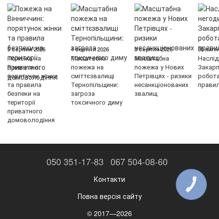
5 серпня 2026
4 серпня 2026
3 серпня 2026
30 липн
Пожежа на
Масштабна
Масштабна
Наслід
Вінниччині:
пожежа на
пожежа у Нових
Закарп
порятунок жінки
сміттєзвалищі
Петрівцях - ризики
робот
та правила
Тернопільщини:
несанкціонованих
правил
безпеки на
загроза
звалищ
території
токсичного диму
приватного
домоволодіння
050 351-17-83
067 504-08-60
Контакти
КНОПКА
ЗВ'ЯЗКУ
Повна версія сайту
© 2017—2026