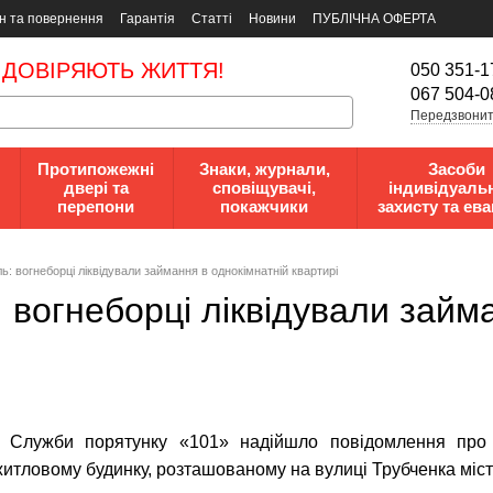
н та повернення
Гарантія
Статті
Новини
ПУБЛІЧНА ОФЕРТА
 ДОВІРЯЮТЬ ЖИТТЯ!
050 351-1
067 504-0
Передзвонит
Протипожежні
Знаки, журнали,
Засоби
двері та
сповіщувачі,
індивідуаль
перепони
покажчики
захисту та ева
ль: вогнеборці ліквідували займання в однокімнатній квартирі
: вогнеборці ліквідували займ
о Служби порятунку «101» надійшло повідомлення про
тловому будинку, розташованому на вулиці Трубченка міст