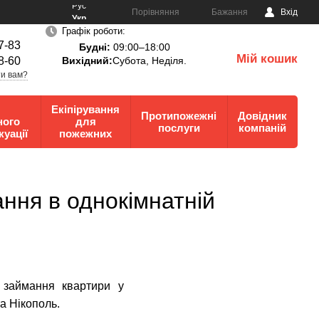
Рус
Порівняння
Бажання
Вхід
Укр
Графік роботи:
7-83
Будні:
09:00–18:00
Мій кошик
8-60
Вихідний:
Субота, Неділя.
0
и вам?
Екіпірування
Протипожежні
Довідник
ного
для
послуги
компаній
куації
пожежних
ання в однокімнатній
 займання квартири у
а Нікополь.