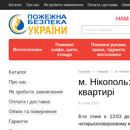
Каталог
Про нас
Як зробити замовлення
Оплата і доставка
Обмі
Документи
Контакти
Документи з пожежної безпеки
НАМ
Пожежні
Пожежні рукави,
Вогнегасники
шафи, щити,
крани, гідранти,
стенди
мотопомпи
Каталог
Головна
Новини
м. Нікопо
м. Нікополь
Про нас
квартирі
Як зробити замовлення
Оплата і доставка
8 січня 2023
Обмін та повернення
8-го січня о 13:03 д
Гарантія
чотирьохповерховому жи