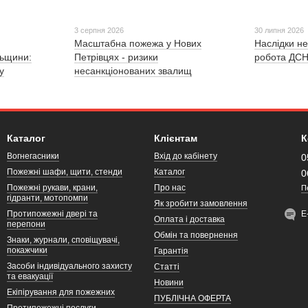
3 серпня 2026
30 липня 2026
Масштабна пожежа у Нових
Наслідки не
льщини:
Петрівцях - ризики
робота ДСН
у
несанкціонованих звалищ
Каталог
Клієнтам
К
Вогнегасники
Вхід до кабінету
0
Пожежні шафи, щити, стенди
Каталог
0
Пожежні рукави, крани,
Про нас
П
гідранти, мотопомпи
Як зробити замовлення
Протипожежні двері та
Е
Оплата і доставка
перепони
Обмін та повернення
Знаки, журнали, сповіщувачі,
покажчики
Гарантія
Засоби індивідуального захисту
Статті
та евакуації
Новини
Екіпірування для пожежних
ПУБЛІЧНА ОФЕРТА