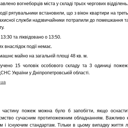
влено вогнеборців міста у складі трьох чергових відділень
одії рятувальники встановили, що з вікон квартири на трет
ахисної служби надзвичайники потрапили до помешкання та
у.
3:30 та ліквідовано о 13:50.
х внаслідок події немає.
шнє майно на загальній площі 48 кв. м.
учено 15 чоловік особового складу та 3 одиниці пожежн
СНС України у Дніпропетровській області.
.ua
 частину пожеж можна було б запобігти, якщо оснастит
иємство сучасним протипожежним обладнанням. Важливо 
ам і існуючим стандартам. Тільки в цьому випадку життя 