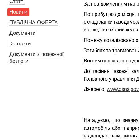
Статті
За повідомленням напра
Новини
По прибуттю до місця п
складі ланки газодимоз
ПУБЛІЧНА ОФЕРТА
вогню, що охопив кімнат
Документи
Пожежу локалізовано о 1
Контакти
Загиблих та травмовани
Документи з пожежної
безпеки
Вогнем пошкоджено дома
До гасіння пожежі зал
Головного управління Д
Джерело:
www.dsns.gov
Нагадуємо, що значну
автомобіль або підпр
відповідає всім вимог