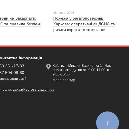
26 липня 2026
годи на Закарпатті:
Пожежа у багатоповерхівці
С та правила безпеки
Харкова: оперативні дії ДСНС та
ризики короткого замикання
онтактна інформація
50 351-17-83
Київ, вул. Миколи Василенка 1 - Час
роботи складу: пн-чт: 9:00-17:00, пт:
67 504-08-60
9:00-16:00
ередзвонити вам?
Мапа проїзду
-пошта:
zakaz@euroservis.com.ua
КНОПКА
ЗВ'ЯЗКУ