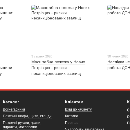
3 серпня 2026
30 липня 2026
Масштабна пожежа у Нових
Наслідки не
льщини:
Петрівцях - ризики
робота ДСН
у
несанкціонованих звалищ
Каталог
Клієнтам
К
Вогнегасники
Вхід до кабінету
0
Пожежні шафи, щити, стенди
Каталог
0
Пожежні рукави, крани,
Про нас
П
гідранти, мотопомпи
Як зробити замовлення