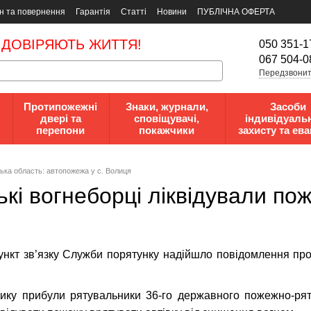
н та повернення
Гарантія
Статті
Новини
ПУБЛІЧНА ОФЕРТА
 ДОВІРЯЮТЬ ЖИТТЯ!
050 351-1
067 504-0
Передзвонит
Протипожежні
Знаки, журнали,
Засоби
двері та
сповіщувачі,
індивідуаль
перепони
покажчики
захисту та ева
ка область: автопожежа у с. Волиця
кі вогнеборці ліквідували по
пункт зв’язку Служби порятунку надійшло повідомлення пр
ику прибули рятувальники 36-го державного пожежно-рят