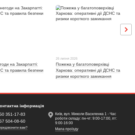
26 липня 2026
годи на Закарпатті:
Пожежа у багатоповерхівці
С та правила безпеки
Харкова: оперативні дії ДСНС та
ризики короткого замикання
онтактна інформація
50 351-17-83
Київ, вул. Миколи Василенка 1 - Час
роботи складу: пн-чт: 9:00-17:00, пт:
67 504-08-60
9:00-16:00
ередзвонити вам?
Мапа проїзду