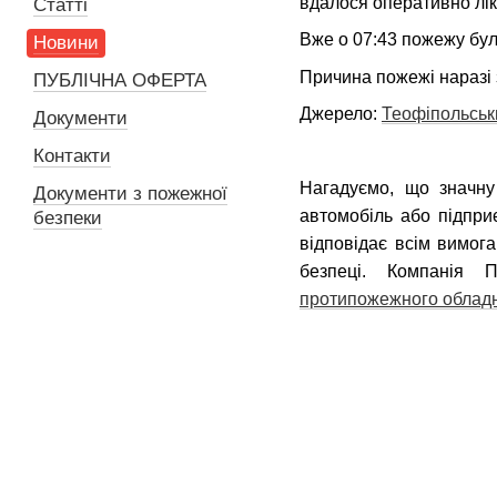
вдалося оперативно лік
Статті
Вже о 07:43 пожежу бул
Новини
Причина пожежі наразі 
ПУБЛІЧНА ОФЕРТА
Джерело:
Теофіпольськ
Документи
Контакти
Нагадуємо, що значну
Документи з пожежної
автомобіль або підпр
безпеки
відповідає всім вимог
безпеці. Компанія
протипожежного облад