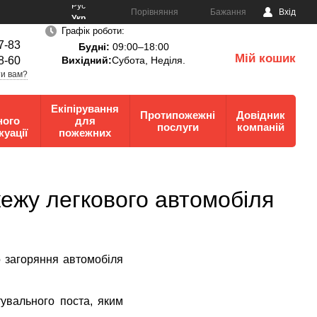
Рус
Порівняння
Бажання
Вхід
Укр
Графік роботи:
7-83
Будні:
09:00–18:00
Мій кошик
8-60
Вихідний:
Субота, Неділя.
0
и вам?
Екіпірування
Протипожежні
Довідник
ного
для
послуги
компаній
куації
пожежних
жежу легкового автомобіля
о загоряння автомобіля
увального поста, яким