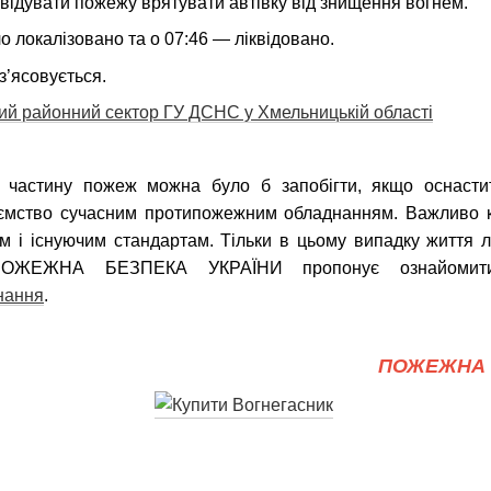
відувати пожежу врятувати автівку від знищення вогнем.
о локалізовано та о 07:46 — ліквідовано.
з’ясовується.
ий районний сектор ГУ ДСНС у Хмельницькій області
 частину пожеж можна було б запобігти, якщо оснастит
иємство сучасним протипожежним обладнанням. Важливо 
ам і існуючим стандартам. Тільки в цьому випадку життя 
 ПОЖЕЖНА БЕЗПЕКА УКРАЇНИ пропонує ознайомити
нання
.
ПОЖЕЖНА 