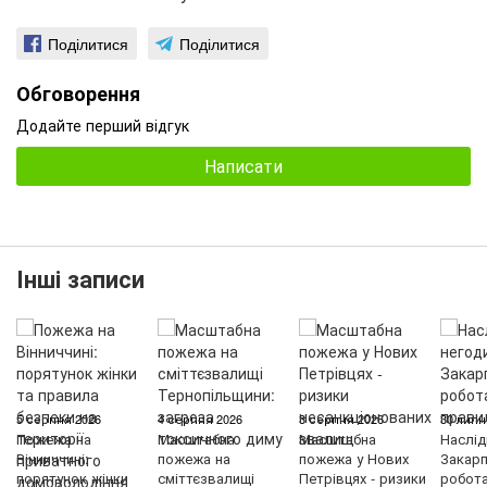
Поділитися
Поділитися
Обговорення
Додайте перший відгук
Написати
Інші записи
5 серпня 2026
4 серпня 2026
3 серпня 2026
30 липн
Пожежа на
Масштабна
Масштабна
Наслід
Вінниччині:
пожежа на
пожежа у Нових
Закарп
порятунок жінки
сміттєзвалищі
Петрівцях - ризики
робот