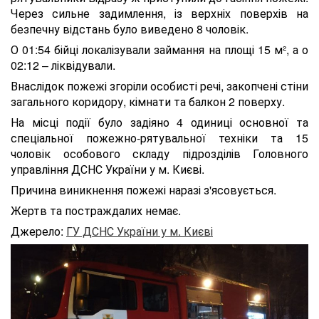
Через сильне задимлення, із верхніх поверхів на
безпечну відстань було виведено 8 чоловік.
О 01:54 бійці локалізували займання на площі 15 м², а о
02:12 – ліквідували.
Внаслідок пожежі згоріли особисті речі, закопчені стіни
загального коридору, кімнати та балкон 2 поверху.
На місці події було задіяно 4 одиниці основної та
спеціальної пожежно-рятувальної техніки та 15
чоловік особового складу підрозділів Головного
управління ДСНС України у м. Києві.
Причина виникнення пожежі наразі з'ясовується.
Жертв та постраждалих немає.
Джерело:
ГУ ДСНС України у м. Києві