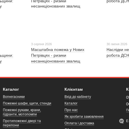
3 серпня 2026
30 липня 2026
Масштабна пожежа у Нових
Наслідки не
льщини:
Петрівцях - ризики
робота ДСН
у
несанкціонованих звалищ
Каталог
Клієнтам
К
Вогнегасники
Вхід до кабінету
0
Пожежні шафи, щити, стенди
Каталог
0
Пожежні рукави, крани,
Про нас
П
гідранти, мотопомпи
Як зробити замовлення
Протипожежні двері та
Е
Оплата і доставка
перепони