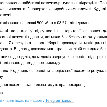
направлено найближчі пожежно-рятувальні підрозділи. По 
а виникла в 2-поверховій виробничо-складській будівлі.
пожежі.
алізовано на площі 500 м² та о 03:57 - ліквідовано.
ожежі полягала у відсутності на території основних 
'єктові пожежні гідранти, які мали б забезпечити рятувальн
ні. Як результат - вогнеборці прокладали магістральні 
ранта. В цілому, довжина магістральних ліній складала бли
жних підрозділів, до медиків звернувся чоловік з підозрою
піталізовано до медичного закладу.
ало 9 одиниць основної та спеціальної пожежно-рятувальн
у.
даної пожежі встановлюватимуть правоохоронці.
ua
вичайні події, на нашому
Telegram каналі.