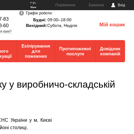
Рус
Порівняння
Бажання
Вхід
Укр
Графік роботи:
7-83
Будні:
09:00–18:00
Мій кошик
8-60
Вихідний:
Субота, Неділя.
0
и вам?
Екіпірування
Протипожежні
Довідник
ного
для
послуги
компаній
куації
пожежних
у у виробничо-складській
СНС України у м. Києві
оні столиці.