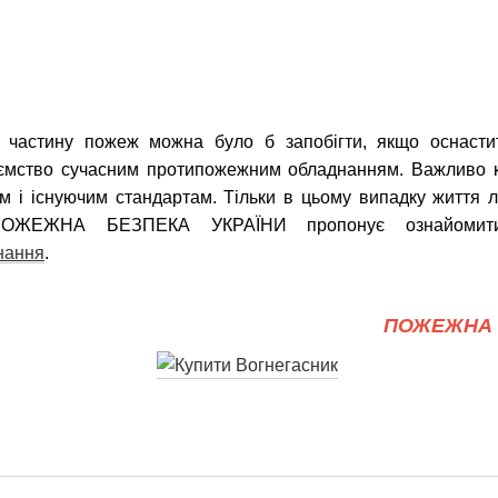
 частину пожеж можна було б запобігти, якщо оснастит
иємство сучасним протипожежним обладнанням. Важливо 
ам і існуючим стандартам. Тільки в цьому випадку життя 
 ПОЖЕЖНА БЕЗПЕКА УКРАЇНИ пропонує ознайомити
нання
.
ПОЖЕЖНА 