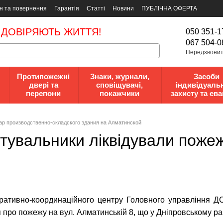
н та повернення
Гарантія
Статті
Новини
ПУБЛІЧНА ОФЕРТА
 ДОВІРЯЮТЬ ЖИТТЯ!
050 351-1
067 504-0
Передзвонит
Протипожежні
Знаки, журнали,
Засоби
двері та
сповіщувачі,
індивідуаль
перепони
покажчики
захисту та ева
ар производственно-складского здания на Алматинской
тувальники ліквідували пожеж
еративно-координаційного центру Головного управління Д
про пожежу на вул. Алматинській 8, що у Дніпровському рай