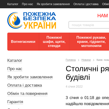
Каталог
Про нас
Як зробити замовлення
Оплата і доставка
Обмі
Документи
Контакти
Документи з пожежної безпеки
НАМ
Пожежні
Пожежні рукави,
Вогнегасники
шафи, щити,
крани, гідранти,
стенди
мотопомпи
Каталог
Головна
Новини
Киев: пож
Столичні ря
Про нас
будівлі
Як зробити замовлення
Оплата і доставка
4 січня 2022
Обмін та повернення
3 січня о 01:18 до оп
Гарантія
надійшло повідомлення 