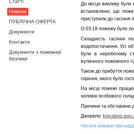
Статті
До місця виклику було 
встановлено, що пожеж
Новини
приступили до гасіння 
ПУБЛІЧНА ОФЕРТА
О 03:18 пожежу було лок
Документи
Складність гасіння п
Контакти
водопостачання. Усі об
Документи з пожежної
були в неробочому ста
безпеки
вуличного пожежного гід
Також до прибуття поже
горіння, якого було гос
На місці пожежі працюв
чоловік особового склад
Причини та обставини 
Джерело:
kyiv.dsns.gov.
Читати новини про надз