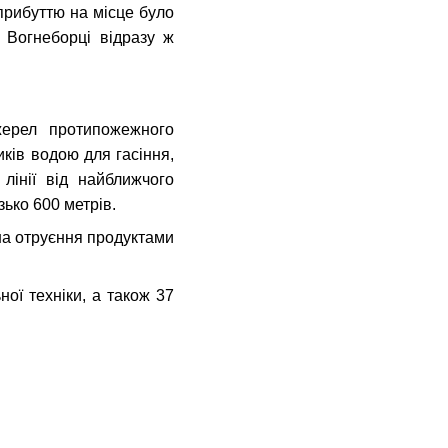
прибуттю на місце було
 Вогнеборці відразу ж
джерел протипожежного
иків водою для гасіння,
лінії від найближчого
зько 600 метрів.
 на отруєння продуктами
ої техніки, а також 37