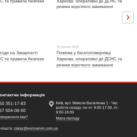
26 липня 2026
годи на Закарпатті:
Пожежа у багатоповерхівці
С та правила безпеки
Харкова: оперативні дії ДСНС та
ризики короткого замикання
онтактна інформація
50 351-17-83
Київ, вул. Миколи Василенка 1 - Час
роботи складу: пн-чт: 9:00-17:00, пт:
67 504-08-60
9:00-16:00
ередзвонити вам?
Мапа проїзду
-пошта:
zakaz@euroservis.com.ua