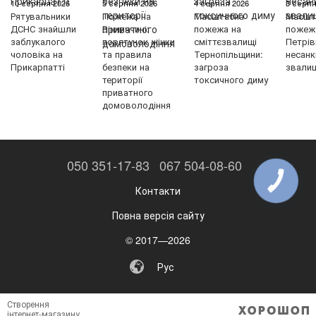
10 серпня 2026
5 серпня 2026
4 серпня 2026
3 серпн
Рятувальники
Пожежа на
Масштабна
Масшт
ДСНС знайшли
Вінниччині:
пожежа на
пожеж
заблукалого
порятунок жінки
сміттєзвалищі
Петрів
чоловіка на
та правила
Тернопільщини:
несанк
Прикарпатті
безпеки на
загроза
звали
території
токсичного диму
приватного
домоволодіння
050 351-17-83
067 504-08-60
КНОПКА
ЗВ'ЯЗКУ
Контакти
Повна версія сайту
© 2017—2026
Рус
Створення
інтернет-магазину