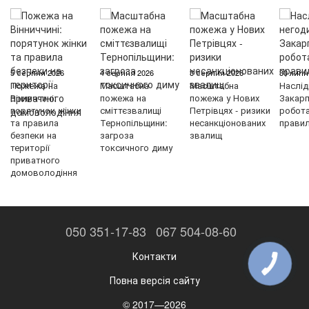
5 серпня 2026
4 серпня 2026
3 серпня 2026
30 липн
Пожежа на
Масштабна
Масштабна
Наслід
Вінниччині:
пожежа на
пожежа у Нових
Закарп
порятунок жінки
сміттєзвалищі
Петрівцях - ризики
робот
та правила
Тернопільщини:
несанкціонованих
правил
безпеки на
загроза
звалищ
території
токсичного диму
приватного
домоволодіння
050 351-17-83
067 504-08-60
Контакти
Повна версія сайту
© 2017—2026