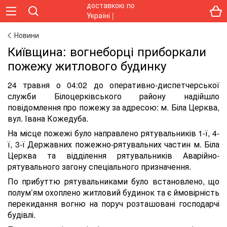
Новини
Київщина: вогнеборці приборкали
пожежу житлового будинку
24 травня о 04:02 до оперативно-диспетчерської
служби Білоцерківського району надійшло
повідомлення про пожежу за адресою: м. Біла Церква,
вул. Івана Кожедуба.
На місце пожежі було направлено рятувальників 1-ї, 4-
ї, 3-ї Державних пожежно-рятувальних частин м. Біла
Церква та відділення рятувальників Аварійно-
рятувального загону спеціального призначення.
По прибуттю рятувальниками було встановлено, що
полум’ям охоплено житловий будинок та є ймовірність
перекидання вогню на поруч розташовані господарчі
будівлі.