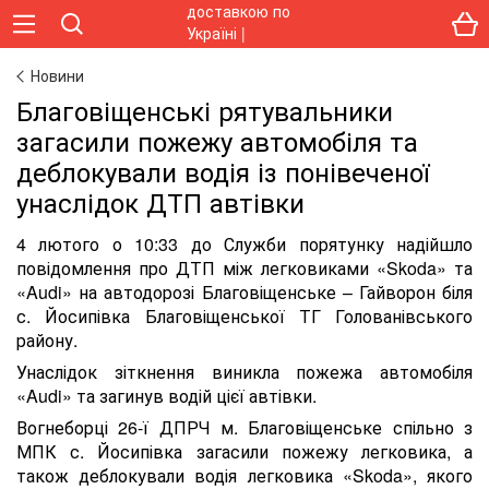
Новини
Благовіщенські рятувальники
загасили пожежу автомобіля та
деблокували водія із понівеченої
унаслідок ДТП автівки
4 лютого о 10:33 до Служби порятунку надійшло
повідомлення про ДТП між легковиками «Skoda» та
«Audi» на автодорозі Благовіщенське – Гайворон біля
с. Йосипівка Благовіщенської ТГ Голованівського
району.
Унаслідок зіткнення виникла пожежа автомобіля
«Audi» та загинув водій цієї автівки.
Вогнеборці 26-ї ДПРЧ м. Благовіщенське спільно з
МПК с. Йосипівка загасили пожежу легковика, а
також деблокували водія легковика «Skoda», якого