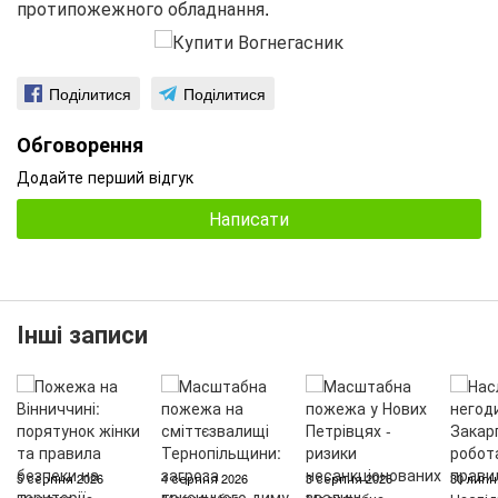
протипожежного обладнання
.
Поділитися
Поділитися
Обговорення
Додайте перший відгук
Написати
Інші записи
5 серпня 2026
4 серпня 2026
3 серпня 2026
30 липн