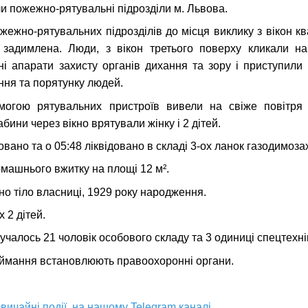
ли пожежно-рятувальні підрозділи м. Львова.
ежно-рятувальних підрозділів до місця виклику з вікон к
 задимлена. Люди, з вікон третього поверху кликали на
ні апарати захисту органів дихання та зору і приступили
ння та порятунку людей.
могою рятувальних пристроїв вивели на свіже повітря
ини через вікно врятували жінку і 2 дітей.
вано та о 05:48 ліквідовано в складі 3-ох ланок газодимоза
машнього вжитку на площі 12 м².
но тіло власниці, 1929 року народження.
х 2 дітей.
лучалось 21 чоловік особового складу та 3 одиниці спецтехні
ймання встановлюють правоохоронні органи.
вичайні події, на нашому
Telegram каналі.