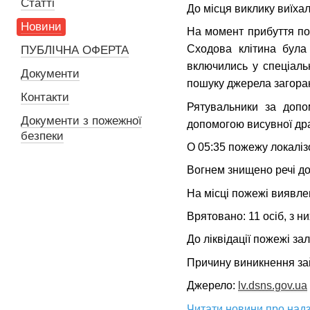
Статті
До місця виклику виїха
Новини
На момент прибуття пож
Сходова клітина була
ПУБЛІЧНА ОФЕРТА
включились у спеціаль
Документи
пошуку джерела загора
Контакти
Рятувальники за допо
Документи з пожежної
допомогою висувної драб
безпеки
О 05:35 пожежу локалізо
Вогнем знищено речі до
На місці пожежі виявле
Врятовано: 11 осіб, з ни
До ліквідації пожежі за
Причину виникнення за
Джерело:
lv.dsns.gov.ua
Читати новини про надз