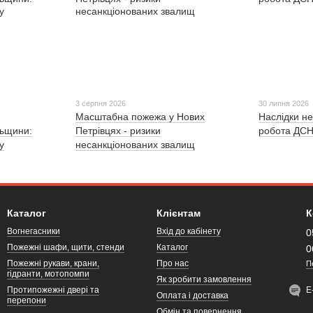
3 серпня 2026
30 липня 2026
Масштабна пожежа у Нових
Наслідки не
льщини:
Петрівцях - ризики
робота ДСН
у
несанкціонованих звалищ
Каталог
Клієнтам
К
Вогнегасники
Вхід до кабінету
0
Пожежні шафи, щити, стенди
Каталог
0
Пожежні рукави, крани,
Про нас
П
гідранти, мотопомпи
Як зробити замовлення
Протипожежні двері та
Е
Оплата і доставка
перепони
Обмін та повернення