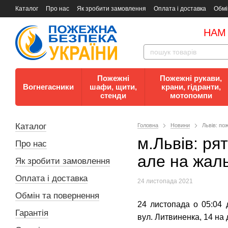
Каталог
Про нас
Як зробити замовлення
Оплата і доставка
Обмі
Документи
Контакти
Документи з пожежної безпеки
НАМ
Пожежні
Пожежні рукави,
Вогнегасники
шафи, щити,
крани, гідранти,
стенди
мотопомпи
Каталог
Головна
Новини
Львів: по
м.Львів: ря
Про нас
але на жал
Як зробити замовлення
Оплата і доставка
24 листопада 2021
Обмін та повернення
24 листопада о 05:04
Гарантія
вул. Литвиненка, 14 на