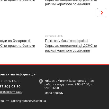
26 липня 2026
годи на Закарпатті:
Пожежа у багатоповерхівці
С та правила безпеки
Харкова: оперативні дії ДСНС та
ризики короткого замикання
онтактна інформація
50 351-17-83
Київ, вул. Миколи Василенка 1 - Час
роботи складу: пн-чт: 9:00-17:00, пт:
67 504-08-60
9:00-16:00
ередзвонити вам?
Мапа проїзду
-пошта:
zakaz@euroservis.com.ua