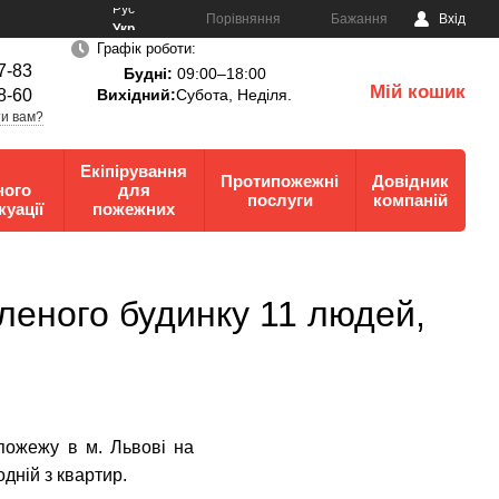
Рус
Порівняння
Бажання
Вхід
Укр
Графік роботи:
7-83
Будні:
09:00–18:00
Мій кошик
8-60
Вихідний:
Субота, Неділя.
0
и вам?
Екіпірування
Протипожежні
Довідник
ного
для
послуги
компаній
куації
пожежних
леного будинку 11 людей,
пожежу в м. Львові на
дній з квартир.