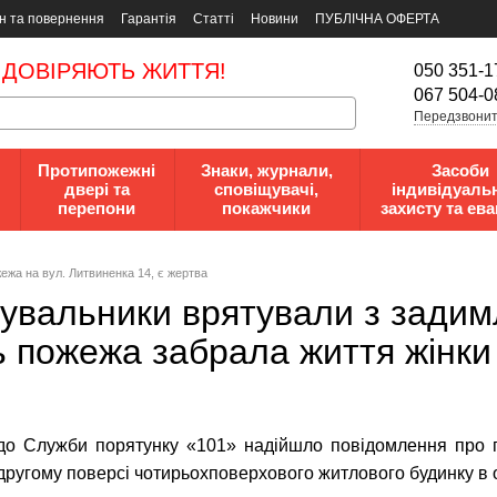
н та повернення
Гарантія
Статті
Новини
ПУБЛІЧНА ОФЕРТА
 ДОВІРЯЮТЬ ЖИТТЯ!
050 351-1
067 504-0
Передзвонит
Протипожежні
Знаки, журнали,
Засоби
двері та
сповіщувачі,
індивідуаль
перепони
покажчики
захисту та ева
жежа на вул. Литвиненка 14, є жертва
тувальники врятували з задим
ь пожежа забрала життя жінки
 до Служби порятунку «101» надійшло повідомлення про 
 другому поверсі чотирьохповерхового житлового будинку в о