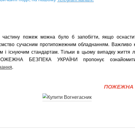
 частину пожеж можна було б запобігти, якщо оснастит
иємство сучасним протипожежним обладнанням. Важливо 
ам і існуючим стандартам. Тільки в цьому випадку життя 
 ПОЖЕЖНА БЕЗПЕКА УКРАЇНИ пропонує ознайомити
нання
.
ПОЖЕЖНА 