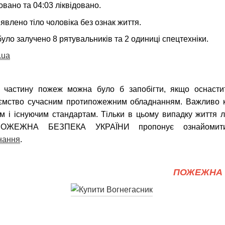
вано та 04:03 ліквідовано.
явлено тіло чоловіка без ознак життя.
було залучено 8 рятувальників та 2 одиниці спецтехніки.
.ua
 частину пожеж можна було б запобігти, якщо оснастит
иємство сучасним протипожежним обладнанням. Важливо 
ам і існуючим стандартам. Тільки в цьому випадку життя 
 ПОЖЕЖНА БЕЗПЕКА УКРАЇНИ пропонує ознайомити
нання
.
ПОЖЕЖНА 