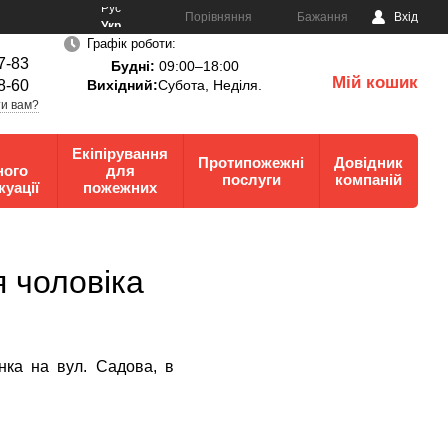
Рус
Порівняння
Бажання
Вхід
Укр
Графік роботи:
7-83
Будні:
09:00–18:00
Мій кошик
8-60
Вихідний:
Субота, Неділя.
0
и вам?
Екіпірування
Протипожежні
Довідник
ного
для
послуги
компаній
куації
пожежних
 чоловіка
нка на вул. Садова, в