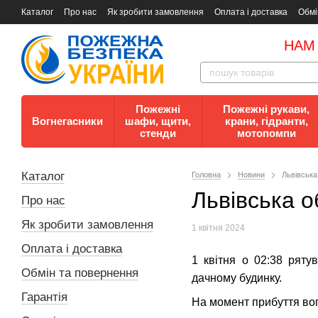
Каталог
Про нас
Як зробити замовлення
Оплата і доставка
Обмі
Документи
Контакти
Документи з пожежної безпеки
НАМ
Пожежні
Пожежні рукави,
Вогнегасники
шафи, щити,
крани, гідранти,
стенди
мотопомпи
Каталог
Головна
Новини
Львівська
Львівська о
Про нас
Як зробити замовлення
1 квітня 2024
Оплата і доставка
1 квітня о 02:38 рят
Обмін та повернення
дачному будинку.
Гарантія
На момент прибуття вог