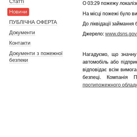
Статті
О 03:29 пожежу локалізо
Новини
На місці пожежі було ви
ПУБЛІЧНА ОФЕРТА
До ліквідації займання 
Документи
Джерело:
www.dsns.gov
Контакти
Документи з пожежної
Нагадуємо, що значну
безпеки
автомобіль або підпр
відповідає всім вимог
безпеці. Компанія
протипожежного облад