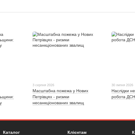
3 серпня 2026
30 липня 2026
Масштабна пожежа у Нових
Наслідки не
льщини:
Петрівцях - ризики
робота ДСН
у
несанкціонованих звалищ
Каталог
Клієнтам
К