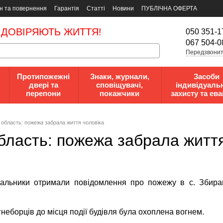
н та повернення
Гарантія
Статті
Новини
ПУБЛІЧНА ОФЕРТА
 ДОВІРЯЮТЬ ЖИТТЯ!
050 351-1
067 504-0
Передзвонит
Протипожежні
Знаки, журнали,
Засоби
двері та
сповіщувачі,
індивідуаль
перепони
покажчики
захисту та ева
 область: пожежа забрала життя чоловіка
бласть: пожежа забрала життя
увальники отримали повідомлення про пожежу в с. Збира
неборців до місця події будівля була охоплена вогнем.